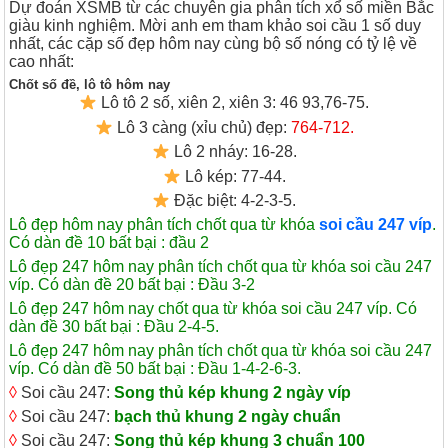
Dự đoán XSMB từ các chuyên gia phân tích xổ số miền Bắc
giàu kinh nghiệm. Mời anh em tham khảo soi cầu 1 số duy
nhất, các cặp số đẹp hôm nay cùng bộ số nóng có tỷ lệ về
cao nhất:
Chốt số đề, lô tô hôm nay
Lô tô 2 số, xiên 2, xiên 3: 46 93,76-75.
Lô 3 càng (xỉu chủ) đẹp:
764-712.
Lô 2 nháy: 16-28.
Lô kép: 77-44.
Đặc biệt: 4-2-3-5.
Lô đẹp hôm nay phân tích chốt qua từ khóa
soi cầu 247 víp
.
Có dàn đề 10 bất bại : đầu 2
Lô đẹp 247 hôm nay phân tích chốt qua từ khóa soi cầu 247
víp. Có dàn đề 20 bất bại : Đầu 3-2
Lô đẹp 247 hôm nay chốt qua từ khóa soi cầu 247 víp. Có
dàn đề 30 bất bại : Đầu 2-4-5.
Lô đẹp 247 hôm nay phân tích chốt qua từ khóa soi cầu 247
víp. Có dàn đề 50 bất bại : Đầu 1-4-2-6-3.
◊
Soi cầu 247:
Song thủ kép khung 2 ngày víp
◊
Soi cầu 247:
b
ạch thủ khung 2 ngày chuẩn
◊
Soi cầu 247:
Song thủ kép khung 3 chuẩn 100