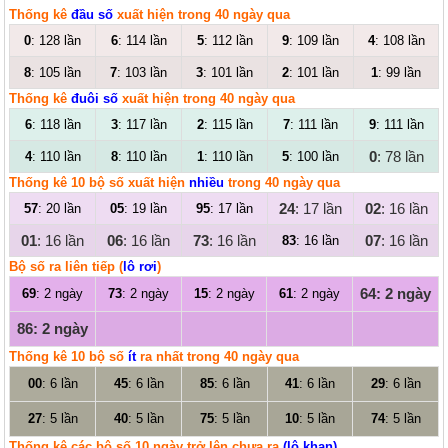
Thống kê
đầu số
xuất hiện trong 40 ngày qua
0
: 128 lần
6
: 114 lần
5
: 112 lần
9
: 109 lần
4
: 108 lần
8
: 105 lần
7
: 103 lần
3
: 101 lần
2
: 101 lần
1
: 99 lần
Thống kê
đuôi số
xuất hiện trong 40 ngày qua
6
: 118 lần
3
: 117 lần
2
: 115 lần
7
: 111 lần
9
: 111 lần
0
: 78 lần
4
: 110 lần
8
: 110 lần
1
: 110 lần
5
: 100 lần
Thống kê 10 bộ số xuất hiện
nhiều
trong 40 ngày qua
24
: 17 lần
02
: 16 lần
57
: 20 lần
05
: 19 lần
95
: 17 lần
01
: 16 lần
06
: 16 lần
73
: 16 lần
07
: 16 lần
83
: 16 lần
Bộ số ra liên tiếp (
lô rơi
)
64: 2 ngày
69
: 2 ngày
73
: 2 ngày
15
: 2 ngày
61
: 2 ngày
86: 2 ngày
Thống kê 10 bộ số
ít
ra nhất trong 40 ngày qua
00
: 6 lần
45
: 6 lần
85
: 6 lần
41
: 6 lần
29
: 6 lần
27
: 5 lần
40
: 5 lần
75
: 5 lần
10
: 5 lần
74
: 5 lần
Thống kê các bộ số 10 ngày trở lên chưa ra
(lô khan)