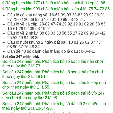
◊
Rồng bạch kim 777 chốt lô miền bắc bạch thủ kép là: 66.
◊
Rồng bạch kim 999 chốt lô miền bắc xiên 4 là: 75 74 72 85.
Cầu lô có khả năng về: 16-61 39-93 38-83 29 92 19-91
37 73 02 20 39 93 67 76 01 10 89 98 12 21.
Cầu lô về cả cặp: 28-82 47-74 29 92 19 91 02 20 38 83
16-61 29 92 39 93 19 91
Cầu lô về 2 nháy: 38 83 03 30 56 65 27 72 09 90 24-42
25 52 49 94 68 86
Cầu lô nuôi khung 2 ngày bất bại: 18 81 26 62 37 73
08 80 67 76 48 84
Dàn đề 40 số đánh đâu thắng đó là đầu : 0-3-4-1.
Soi cầu 247 miễn phí.
Soi cầu 247 miễn phí. Phân tích bộ số bạch thủ nên chơi
theo ngày thứ 2 là 73.
Soi cầu 247 miễn phí. Phân tích bộ số song thủ nên chơi
theo ngày thứ 2 là 18 81.
Soi cầu 247 miễn phí. Phân tích bộ số bạch thủ lô kép nên
chơi theo ngày thứ 2 là 55.
Soi cầu 247 miễn phí. Phân tích bộ số bạch thủ lô víp 247
nên chơi theo ngày thứ 2 là 98.
Soi cầu 247 miễn phí. Phân tích bộ số dàn lô 3 số nên chơi
theo ngày thứ 2 là 10-64-98.