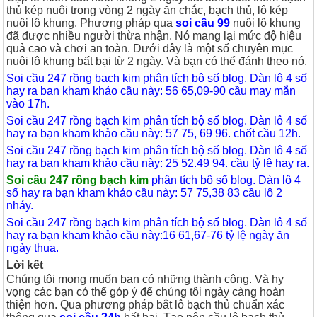
thủ kép nuôi trong vòng 2 ngày ăn chắc, bạch thủ, lô kép
nuôi lô khung. Phương pháp qua
soi cầu 99
nuôi lô khung
đã được nhiều người thừa nhận. Nó mang lại mức độ hiệu
quả cao và chơi an toàn. Dưới đây là một số chuyên mục
nuôi lô khung bất bại từ 2 ngày. Và bạn có thể đánh theo nó.
Soi cầu 247 rồng bạch kim phân tích bộ số blog. Dàn lô 4 số
hay ra bạn kham khảo cầu này: 56 65,09-90 cầu may mắn
vào 17h.
Soi cầu 247 rồng bạch kim phân tích bộ số blog. Dàn lô 4 số
hay ra bạn kham khảo cầu này: 57 75, 69 96. chốt cầu 12h.
Soi cầu 247 rồng bạch kim phân tích bộ số blog. Dàn lô 4 số
hay ra bạn kham khảo cầu này: 25 52.49 94. cầu tỷ lệ hay ra.
Soi cầu 247 rồng bạch kim
phân tích bộ số blog. Dàn lô 4
số hay ra bạn kham khảo cầu này: 57 75,38 83 cầu lô 2
nháy.
Soi cầu 247 rồng bạch kim phân tích bộ số blog. Dàn lô 4 số
hay ra bạn kham khảo cầu này:16 61,67-76 tỷ lệ ngày ăn
ngày thua.
Lời kết
Chúng tôi mong muốn bạn có những thành công. Và hy
vọng các bạn có thể góp ý để chúng tôi ngày càng hoàn
thiện hơn. Qua phương pháp bắt lô bạch thủ chuẩn xác