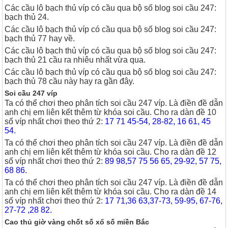
Các cầu lô bạch thủ víp có cầu qua bộ số blog soi cầu 247:
bạch thủ 24.
Các cầu lô bạch thủ víp có cầu qua bộ số blog soi cầu 247:
bạch thủ 77 hay về.
Các cầu lô bạch thủ víp có cầu qua bộ số blog soi cầu 247:
bạch thủ 21 cầu ra nhiêu nhất vừa qua.
Các cầu lô bạch thủ víp có cầu qua bộ số blog soi cầu 247:
bạch thủ 78 cầu này hay ra gần đây.
Soi cầu 247 víp
Ta có thể chơi theo phân tích soi cầu 247 víp. Là điền đề dẫn
anh chị em liên kết thêm từ khóa soi cầu. Cho ra dàn đề 10
số víp nhất chơi theo thứ 2:
17 71 45-54, 28-82, 16 61, 45
54.
Ta có thể chơi theo phân tích soi cầu 247 víp. Là điền đề dẫn
anh chị em liên kết thêm từ khóa soi cầu. Cho ra dàn đề 12
số víp nhất chơi theo thứ 2:
89 98,57 75 56 65, 29-92, 57 75,
68 86.
Ta có thể chơi theo phân tích soi cầu 247 víp. Là điền đề dẫn
anh chị em liên kết thêm từ khóa soi cầu. Cho ra dàn đề 14
số víp nhất chơi theo thứ 2:
17 71,36 63,37-73, 59-95, 67-76,
27-72 ,28 82.
Cao thủ giờ vàng chốt số xổ số miền Bắc