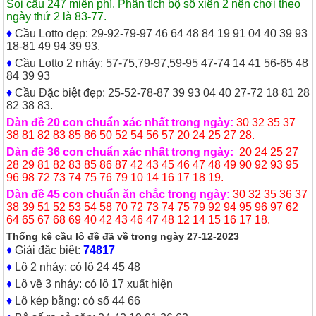
Soi cầu 247 miễn phí. Phân tích bộ số xiên 2 nên chơi theo
ngày thứ 2 là 83-77.
♦
Cầu Lotto đẹp: 29-92-79-97 46 64 48 84 19 91 04 40 39 93
18-81 49 94 39 93.
♦
Cầu Lotto 2 nháy: 57-75,79-97,59-95 47-74 14 41 56-65 48
84 39 93
♦
Cầu Đặc biệt đẹp: 25-52-78-87 39 93 04 40 27-72 18 81 28
82 38 83.
Dàn đề 20 con chuẩn xác nhất trong ngày:
30 32 35 37
38 81 82 83 85 86 50 52 54 56 57 20 24 25 27 28.
Dàn đề 36 con chuẩn xác nhất trong ngày:
20 24 25 27
28 29 81 82 83 85 86 87 42 43 45 46 47 48 49 90 92 93 95
96 98 72 73 74 75 76 79 10 14 16 17 18 19.
Dàn đề 45 con chuẩn ăn chắc trong ngày:
30 32 35 36 37
38 39 51 52 53 54 58 70 72 73 74 75 79 92 94 95 96 97 62
64 65 67 68 69 40 42 43 46 47 48 12 14 15 16 17 18.
Thống kê cầu lô đề đã về trong ngày 27-12-2023
♦
Giải đặc biệt:
74817
♦
Lô 2 nháy: có lô 24 45 48
♦
Lô về 3 nháy: có lô 17 xuất hiện
♦
Lô kép bằng: có số 44 66