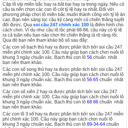
Cặp lô víp miền bắc hay ra bất bại hay ra trong ngày. Nếu có
cầu ta nên chọn các con lô cót tỷ lệ hay ra nhất. Đối với
phương pháp chơi lô miền bắc muốn thành công với tỷ lệ ăn
cao. Bạn nên sàng lọc cầu kỹ càng mới có chiến thắng tuyệt
đối được. Qua
soi cầu 247 chính xác 100
là điểm hình cho
cách chơi. Ví dụ như cầu lô lộc phát 68-86, cầu này có tỷ lệ
ra cả tuần nếu bạn nào chơi thì chiến thắng là rõ ràng rồi.
Qua đó bạn nên tham khảo bộ số sau đây:
Các con số bạch thủ hay ra được phân tích bởi soi cầu 247
miễn phí chính xác 100. Cầu này giúp bạn cách chơi nuôi lô
khung 3 ngày chuẩn xác. Bạch thủ con lô
56
chuẩn nhất
bạn nên tham khảo.
Các con số song thủ hay ra được phân tích bởi soi cầu 247
miễn phí chính xác 100. Cầu này giúp bạn cách chơi nuôi lô
khung 3 ngày chuẩn xác. Bạch thủ con lô
56 65
chuẩn nhất
bạn nên tham khảo.
Các con số xiên 2 hay ra được phân tích bởi soi cầu 247
miễn phí chính xác 100. Cầu này giúp bạn cách chơi nuôi lô
khung 3 ngày chuẩn xác. Bạch thủ con lô
68 86
chuẩn nhất
bạn nên tham khảo.
Các con lô 3 số hay ra được phân tích bởi soi cầu 247 miễn
phí chính xác 100. Cầu này giúp bạn cách chơi nuôi lô
khung 3 ngày chuẩn xác. Bạch thủ con lô
89-34-64
chuẩn