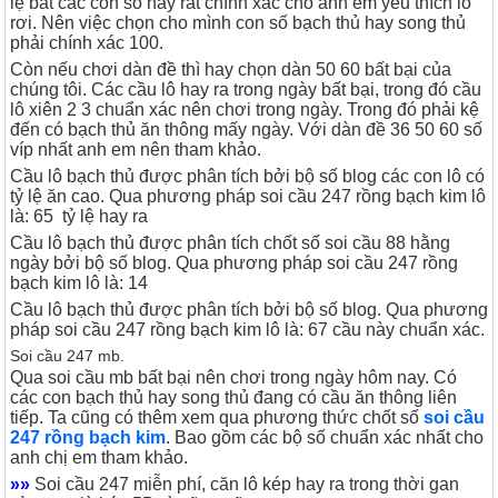
lệ bắt các con số này rất chính xác cho anh em yêu thích lô
rơi. Nên việc chọn cho mình con số bạch thủ hay song thủ
phải chính xác 100.
Còn nếu chơi dàn đề thì hay chọn dàn 50 60 bất bại của
chúng tôi. Các cầu lô hay ra trong ngày bất bại, trong đó cầu
lô xiên 2 3 chuẩn xác nên chơi trong ngày. Trong đó phải kệ
đến có bạch thủ ăn thông mấy ngày. Với dàn đề 36 50 60 số
víp nhất anh em nên tham khảo.
Cầu lô bạch thủ được phân tích bởi bộ số blog các con lô có
tỷ lệ ăn cao. Qua phương pháp soi cầu 247 rồng bạch kim lô
là: 65 tỷ lệ hay ra
Cầu lô bạch thủ được phân tích chốt số soi cầu 88 hằng
ngày bởi bộ số blog. Qua phương pháp soi cầu 247 rồng
bạch kim lô là: 14
Cầu lô bạch thủ được phân tích bởi bộ số blog. Qua phương
pháp soi cầu 247 rồng bạch kim lô là: 67 cầu này chuẩn xác.
Soi cầu 247 mb.
Qua soi cầu mb bất bại nên chơi trong ngày hôm nay. Có
các con bạch thủ hay song thủ đang có cầu ăn thông liên
tiếp. Ta cũng có thêm xem qua phương thức chốt số
soi cầu
247 rồng bạch kim
. Bao gồm các bộ số chuẩn xác nhất cho
anh chị em tham khảo.
»»
Soi cầu 247 miễn phí, căn lô kép hay ra trong thời gan