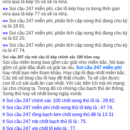
vừa qua là kép 55 và sẽ ra nữa.
»»
Soi cầu 247 miễn phí, căn lô kép hay ra trong thời gan
vừa qua là kép 77 và sẽ ra nữa.
»»
Soi cầu 247 miễn phí, phân tích cặp song thủ đang chu kỳ
ra là 18 81.
»»
Soi cầu 247 miễn phí, phân tích cặp song thủ đang chu kỳ
ra là 02 20.
»»
Soi cầu 247 miễn phí, phân tích cặp song thủ đang chu kỳ
ra là 47 74.
Soi cầu 247 víp mb cầu lô kép chính xác 100 hôm nay.
Soi cầu miền trung bao gồm các giải như miền bắc. Nó bao
gồm có giải đầu đuôi và giải tai xỉu.
Soi cầu 247 miễn phí
hay nhất bạn nên tham khảo. Hay cặp lô đẹp nhất miền bắc.
Các bộ số blog cầu lô hay đề thật chuẩn. Ta sẽ căn được
con lô có sát suất ăn cao nhất. Với các tiện ích mà nó mang
lại cho chúng ta. Trong đó có những cầu bạch thủ ăn thông.
Song thủ hay về nhất trong ngày xsmb.
◊
Soi cầu 247 chính xác 100 chốt song thủ lô là : 28 82.
◊
Soi cầu 247 miễn phí chốt song thủ lô kép là : 47 74.
◊
Soi cầu 247 rồng bạch kim chốt song thủ đề là 13 31
◊
Soi cầu 247 mb chốt bạch thủ lô là : 75.
◊
Soi cầu 247 víp chốt lô kép là : 77.