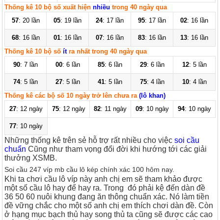
Thống kê 10 bộ số xuất hiện
nhiều
trong 40 ngày qua
57
: 20 lần
05
: 19 lần
24
: 17 lần
95
: 17 lần
02
: 16 lần
68
: 16 lần
01
: 16 lần
07
: 16 lần
83
: 16 lần
13
: 16 lần
Thống kê 10 bộ số
ít
ra nhất trong 40 ngày qua
90
: 7 lần
00
: 6 lần
85
: 6 lần
29
: 6 lần
12
: 5 lần
74
: 5 lần
27
: 5 lần
41
: 5 lần
75
: 4 lần
10
: 4 lần
Thống kê các bộ số 10 ngày trở lên chưa ra
(lô khan)
27
: 12 ngày
75
: 12 ngày
82
: 11 ngày
09
: 10 ngày
94
: 10 ngày
77
: 10 ngày
Những thống kê trên sẻ hỗ trợ rất nhiều cho việc
soi cầu
chuẩn
Cũng như tham vọng đổi đời khi hướng tới các giải
thưởng XSMB.
Soi cầu 247 víp mb cầu lô kép chính xác 100 hôm nay.
Khi ta chơi cầu lô víp này anh chị em sẽ tham khảo được
một số cầu lô hay để hay ra. Trong đó phải kệ đến dàn đề
36 50 60 nuôi khung đang ăn thông chuẩn xác. Nó làm tiền
đề vững chắc cho một số anh chị em thích chơi dàn đề. Còn
ở hạng mục bạch thủ hay song thủ ta cũng sẽ được các cao