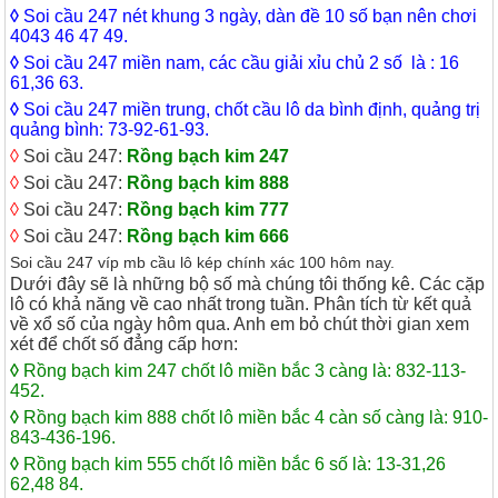
◊
Soi cầu 247 nét khung 3 ngày, dàn đề 10 số bạn nên chơi
4043 46 47 49.
◊
Soi cầu 247 miền nam, các cầu giải xỉu chủ 2 số là : 16
61,36 63.
◊
Soi cầu 247 miền trung, chốt cầu lô da bình định, quảng trị
quảng bình: 73-92-61-93.
◊
Soi cầu 247:
Rồng bạch kim 247
◊
Soi cầu 247:
Rồng bạch kim 888
◊
Soi cầu 247:
Rồng bạch kim 777
◊
Soi cầu 247:
Rồng bạch kim 666
Soi cầu 247 víp mb cầu lô kép chính xác 100 hôm nay.
Dưới đây sẽ là những bộ số mà chúng tôi thống kê. Các cặp
lô có khả năng về cao nhất trong tuần. Phân tích từ kết quả
về xổ số của ngày hôm qua. Anh em bỏ chút thời gian xem
xét để chốt số đẳng cấp hơn:
◊
Rồng bạch kim 247 chốt lô miền bắc 3 càng là: 832-113-
452.
◊
Rồng bạch kim 888 chốt lô miền bắc 4 càn số
càng là: 910-
843-436-196.
◊
Rồng bạch kim 555 chốt lô miền bắc 6 số là: 13-31,26
62,48 84.