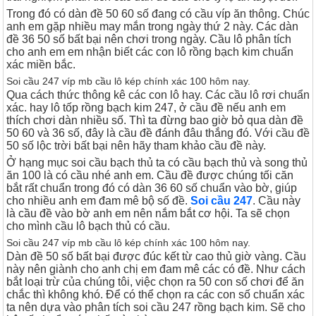
Trong đó có dàn đề 50 60 số đang có cầu víp ăn thông. Chúc
anh em gặp nhiều may mắn trong ngày thứ 2 này. Các dàn
đề 36 50 số bất bại nên chơi trong ngày. Cầu lô phân tích
cho anh em em nhận biết các con lô rồng bạch kim chuẩn
xác miền bắc.
Soi cầu 247 víp mb cầu lô kép chính xác 100 hôm nay.
Qua cách thức thông kê các con lô hay. Các cầu lô rơi chuẩn
xác. hay lô tốp rồng bạch kim 247, ở cầu đề nếu anh em
thích chơi dàn nhiều số. Thì ta đừng bao giờ bỏ qua dàn đề
50 60 và 36 số, đây là cầu đề đánh đâu thắng đó. Với cầu đề
50 số lộc trời bất bại nên hãy tham khảo cầu đề này.
Ở hạng mục soi cầu bạch thủ ta có cầu bạch thủ và song thủ
ăn 100 là có cầu nhé anh em. Cầu đề được chúng tối căn
bắt rất chuẩn trong đó có dàn 36 60 số chuẩn vào bờ, giúp
cho nhiều anh em đam mê bộ số đề.
Soi cầu 247
. Cầu này
là cầu đề vào bờ anh em nên nắm bắt cơ hội. Ta sẽ chọn
cho mình cầu lô bạch thủ có cầu.
Soi cầu 247 víp mb cầu lô kép chính xác 100 hôm nay.
Dàn đề 50 số bất bại được đúc kết từ cao thủ giờ vàng. Cầu
này nên giành cho anh chị em đam mê các có đề. Như cách
bắt loại trừ của chúng tôi, việc chọn ra 50 con số chơi để ăn
chắc thì không khó. Để có thể chọn ra các con số chuẩn xác
ta nên dựa vào phân tích soi cầu 247 rồng bạch kim. Sẽ cho