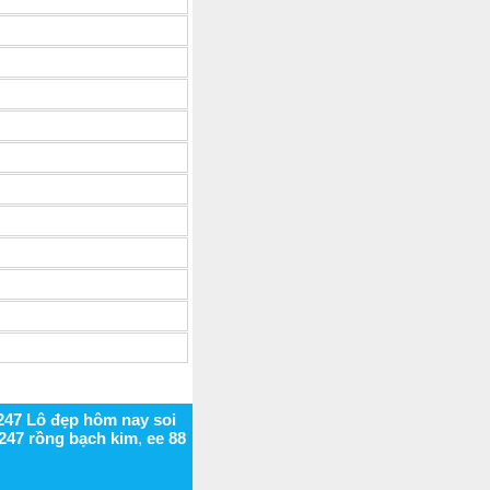
247
Lô đẹp hôm nay
soi
 247 rồng bạch kim
,
ee 88