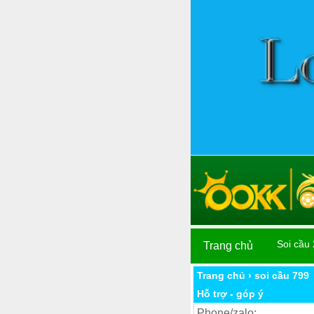
Soi cầu
Trang chủ
Trang chủ
›
soi cầu 799
Hỗ trợ - góp ý
Phone/zalo: