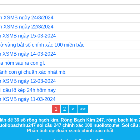
án XSMB ngày 24/3/2024
án XSMB ngày 22/3/2024
án XSMB ngày 15-03-2024
iờ vàng bắt số chính xác 100 miền bắc.
án XSMB ngày 14-03-2024
a hôm sau ra con gì.
nh con gì chuẩn xác nhất mb.
án XSMB ngày 12-03-2024
i cầu lô kép 24h hôm nay.
án XSMB ngày 11-03-2024
1
2
>
>>
dàn đề 36 số rồng bạch kim
,
Rồng Bạch Kim 247
,
rồng bạch kim 
uoilobachthu247
soi cầu 247 chính xác 100
nuoiloto.me
,
Soi cầu
Phân tích dự đoán xsmb chính xác nhất