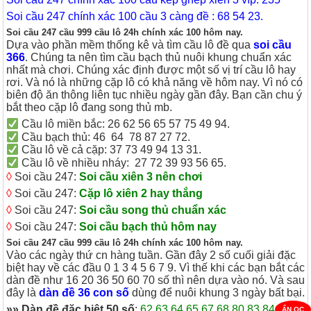
Soi cầu 247 chính xác 100 cầu 3 càng đề : 68 54 23.
Soi cầu 247 cầu 999 cầu lô 24h chính xác 100 hôm nay.
Dựa vào phần mềm thống kê và tìm cầu lô đề qua
soi cầu
366
. Chúng ta nên tìm cầu bạch thủ nuôi khung chuẩn xác
nhất mà chơi. Chúng xác định được một số vị trí cầu lô hay
rơi. Và nó là những cặp lô có khả năng về hôm nay. Vì nó có
biên độ ăn thông liên tục nhiều ngày gần đây. Bạn cần chu ý
bắt theo cặp lô đang song thủ mb.
Cầu lô miền bắc: 26 62 56 65 57 75 49 94.
Cầu bạch thủ: 46 64 78 87 27 72.
Cầu lô về cả cặp: 37 73 49 94 13 31.
Cầu lô về nhiều nháy: 27 72 39 93 56 65.
◊
Soi cầu 247:
Soi cầu xiên 3 nên chơi
◊
Soi cầu 247:
Cặp lô xiên 2 hay thắng
◊
Soi cầu 247:
Soi cầu song thủ chuẩn xác
◊
Soi cầu 247:
Soi cầu bạch thủ hôm nay
Soi cầu 247 cầu 999 cầu lô 24h chính xác 100 hôm nay.
Vào các ngày thứ cn hàng tuần. Gần đây 2 số cuối giải đặc
biệt hay về các đầu 0 1 3 4 5 6 7 9. Vì thế khi các bạn bắt các
dàn đề như 16 20 36 50 60 70 số thì nên dựa vào nó. Và sau
đây là
dàn đề 36 con số
dùng để nuôi khung 3 ngày bất bại.
»» Dàn đề đặc biệt 50 số
:
62 63 64 65 67 68 80 83 84 85
ẨN QC