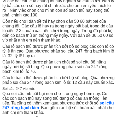
Vì các bắt cầu của chúng tôi hay nghiên về cầu lô rơi. Nên tỷ
lệ bắt các con số này rất chính xác cho anh em yêu thích lô
rơi. Nên việc chọn cho mình con số bạch thủ hay song thủ
phải chính xác 100.
Còn nếu chơi dàn đề thì hay chọn dàn 50 60 bất bại của
chúng tôi. Các cầu lô hay ra trong ngày bất bại, trong đó cầu
lô xiên 2 3 chuẩn xác nên chơi trong ngày. Trong đó phải kệ
đến có bạch thủ ăn thông mấy ngày. Với dàn đề 36 50 60 số
víp nhất anh em nên tham khảo.
Cầu lô bạch thủ được phân tích bởi bộ số blog các con lô có
tỷ lệ ăn cao. Qua phương pháp soi cầu 247 rồng bạch kim lô
là: 32 tỷ lệ hay ra.
Cầu lô bạch thủ được phân tích chốt số soi cầu 88 hằng
ngày bởi bộ số blog. Qua phương pháp soi cầu 247 rồng
bạch kim lô là: 76.
Cầu lô bạch thủ được phân tích bởi bộ số blog. Qua phương
pháp soi cầu 247 rồng bạch kim lô là: 12 cầu này chuẩn xác.
Soi cầu 247 vip mb.
Qua soi cầu mb bất bại nên chơi trong ngày hôm nay. Có
các con bạch thủ hay song thủ đang có cầu ăn thông liên
tiếp. Ta cũng có thêm xem qua phương thức chốt số
soi cầu
247 rồng bạch kim
. Bao gồm các bộ số chuẩn xác nhất cho
anh chị em tham khảo.