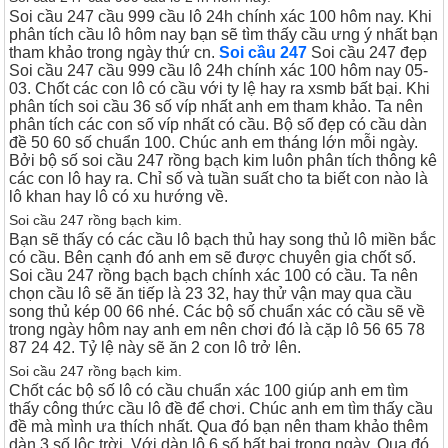
Soi cầu 247 cầu 999 cầu lô 24h chính xác 100 hôm nay. Khi
phân tích cầu lô hôm nay bạn sẽ tìm thấy cầu ưng ý nhất bạn
tham khảo trong ngày thứ cn.
Soi cầu 247
Soi cầu 247 đẹp
Soi cầu 247 cầu 999 cầu lô 24h chính xác 100 hôm nay 05-
03. Chốt các con lô có cầu với ty lệ hay ra xsmb bất bại. Khi
phân tích soi cầu 36 số víp nhất anh em tham khảo. Ta nên
phân tích các con số víp nhất có cầu. Bộ số đẹp có cầu dàn
đề 50 60 số chuẩn 100. Chúc anh em tháng lớn mỗi ngày.
Bởi bộ số soi cầu 247 rồng bạch kim luôn phân tích thông kê
các con lô hay ra. Chỉ số và tuần suất cho ta biết con nào là
lô khan hay lô có xu hướng về.
Soi cầu 247 rồng bạch kim.
Bạn sẽ thấy có các cầu lô bạch thủ hay song thủ lô miền bắc
có cầu. Bên cạnh đó anh em sẽ được chuyên gia chốt số.
Soi cầu 247 rồng bạch bạch chính xác 100 có cầu. Ta nên
chọn cầu lô sẽ ăn tiếp là 23 32, hay thử vận may qua cầu
song thủ kép 00 66 nhé. Các bộ số chuẩn xác có cầu sẽ về
trong ngày hôm nay anh em nên chơi đó là cặp lô 56 65 78
87 24 42. Tỷ lệ này sẽ ăn 2 con lô trở lên.
Soi cầu 247 rồng bạch kim.
Chốt các bộ số lô có cầu chuẩn xác 100 giúp anh em tìm
thấy công thức cầu lô đề để chơi. Chúc anh em tìm thấy cầu
đề mà mình ưa thích nhất. Qua đó bạn nên tham khảo thêm
dàn 3 số lộc trời. Với dàn lô 6 số bất bại trong ngày. Qua đó