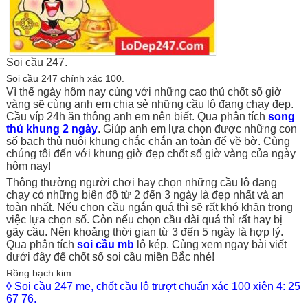
Soi cầu 247.
Soi cầu 247 chính xác 100.
Vì thế ngày hôm nay cùng với những cao thủ chốt số giờ
vàng sẽ cùng anh em chia sẻ những cầu lô đang chạy đẹp.
Cầu víp 24h ăn thông anh em nên biết. Qua phân tích
song
thủ khung 2 ngày
. Giúp anh em lựa chọn được những con
số bạch thủ nuôi khung chắc chắn an toàn để về bờ. Cùng
chúng tôi đến với khung giờ đẹp chốt số giờ vàng của ngày
hôm nay!
Thông thường người chơi hay chọn những cầu lô đang
chạy có những biên độ từ 2 đến 3 ngày là đẹp nhất và an
toàn nhất. Nếu chọn cầu ngắn quá thì sẽ rất khó khăn trong
việc lựa chọn số. Còn nếu chọn cầu dài quá thì rất hay bị
gãy cầu. Nên khoảng thời gian từ 3 đến 5 ngày là hợp lý.
Qua phân tích
soi cầu mb
lô kép. Cùng xem ngay bài viết
dưới đây để chốt số soi cầu miền Bắc nhé!
Rồng bạch kim
◊
Soi cầu 247 me, chốt cầu lô trượt chuẩn xác 100 xiên 4: 25
67 76.