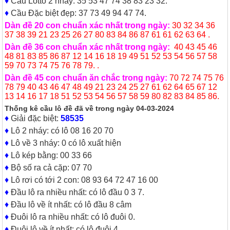
♦
Cầu Lotto 2 nháy: 35 53 47 74 38 83 23 32.
♦
Cầu Đặc biệt đẹp: 37 73 49 94 47 74.
Dàn đề 20 con chuẩn xác nhất trong ngày:
30 32 34 36
37 38 39 21 23 25 26 27 80 83 84 86 87 61 61 62 63 64 .
Dàn đề 36 con chuẩn xác nhất trong ngày:
40 43 45 46
48 81 83 85 86 87 12 14 16 18 19 49 51 52 53 54 56 57 58
59 70 73 74 75 76 78 79. .
Dàn đề 45 con chuẩn ăn chắc trong ngày:
70 72 74 75 76
78 79 40 43 46 47 48 49 21 23 24 25 27 61 62 64 65 67 12
13 14 16 17 18 51 52 53 54 56 57 58 59 80 82 83 84 85 86.
Thống kê cầu lô đề đã về trong ngày 04-03-2024
♦
Giải đặc biệt:
58535
♦
Lô 2 nháy: có lô 08 16 20 70
♦
Lô về 3 nháy: 0 có lô xuất hiện
♦
Lô kép bằng: 00 33 66
♦
Bộ số ra cả cặp: 07 70
♦
Lô rơi có tới 2 con: 08 93 64 72 47 16 00
♦
Đầu lô ra nhiều nhất: có lô đầu 0 3 7.
♦
Đầu lô về ít nhất: có lô đầu 8 câm
♦
Đuôi lô ra nhiều nhất: có lô đuôi 0.
♦
Đuôi lô về ít nhất: có lô đuôi 4