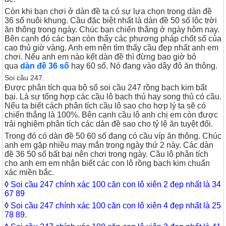
Còn khi bạn chơi ở dàn đề ta có sự lựa chọn trong dàn đề
36 số nuôi khung. Cầu đặc biệt nhất là dàn đề 50 số lộc trời
ăn thông trong ngày. Chúc bạn chiến thắng ở ngày hôm nay.
Bên cạnh đó các bạn còn thấy các phương pháp chốt số của
cao thủ giờ vàng. Anh em nên tìm thấy cầu đẹp nhất anh em
chơi. Nếu anh em nào kết dàn đề thì đừng bao giờ bỏ
qua
dàn đề 36 số
hay 60 số. Nó đang vào dây đỏ ăn thông.
Soi cầu 247.
Được phân tích qua bộ số soi cầu 247 rồng bạch kim bất
bại. Là sự tổng hợp các cầu lô bạch thủ hay song thủ có cầu.
Nếu ta biết cách phân tích cầu lô sao cho hợp lý ta sẽ có
chiến thắng là 100%. Bên cạnh cầu lô anh chị em còn được
trải nghiệm phân tích các dàn đề sao cho tỷ lệ ăn tuyệt đối.
Trong đó có dàn đề 50 60 số đang có cầu víp ăn thông. Chúc
anh em gặp nhiều may mắn trong ngày thứ 2 này. Các dàn
đề 36 50 số bất bại nên chơi trong ngày. Cầu lô phân tích
cho anh em em nhận biết các con lô rồng bạch kim chuẩn
xác miền bắc.
◊
Soi cầu 247 chính xác 100 căn con lô xiên 2 đẹp nhất là 34
67 89
◊
Soi cầu 247 chính xác 100 căn con lô xiên 4 đẹp nhất là 25
78 89.