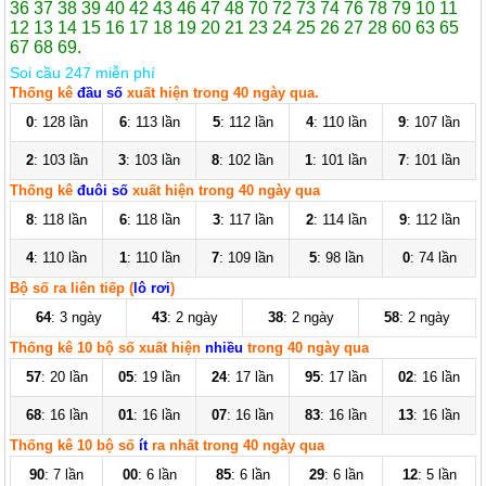
36 37 38 39 40 42 43 46 47 48 70 72 73 74 76 78 79 10 11
12 13 14 15 16 17 18 19 20 21 23 24 25 26 27 28 60 63 65
67 68 69.
Soi cầu 247 miễn phí
Thống kê
đầu số
xuất hiện trong 40 ngày qua.
0
: 128 lần
6
: 113 lần
5
: 112 lần
4
: 110 lần
9
: 107 lần
2
: 103 lần
3
: 103 lần
8
: 102 lần
1
: 101 lần
7
: 101 lần
Thống kê
đuôi số
xuất hiện trong 40 ngày qua
8
: 118 lần
6
: 118 lần
3
: 117 lần
2
: 114 lần
9
: 112 lần
4
: 110 lần
1
: 110 lần
7
: 109 lần
5
: 98 lần
0
: 74 lần
Bộ số ra liên tiếp (
lô rơi
)
64
: 3 ngày
43
: 2 ngày
38
: 2 ngày
58
: 2 ngày
Thống kê 10 bộ số xuất hiện
nhiều
trong 40 ngày qua
57
: 20 lần
05
: 19 lần
24
: 17 lần
95
: 17 lần
02
: 16 lần
68
: 16 lần
01
: 16 lần
07
: 16 lần
83
: 16 lần
13
: 16 lần
Thống kê 10 bộ số
ít
ra nhất trong 40 ngày qua
90
: 7 lần
00
: 6 lần
85
: 6 lần
29
: 6 lần
12
: 5 lần