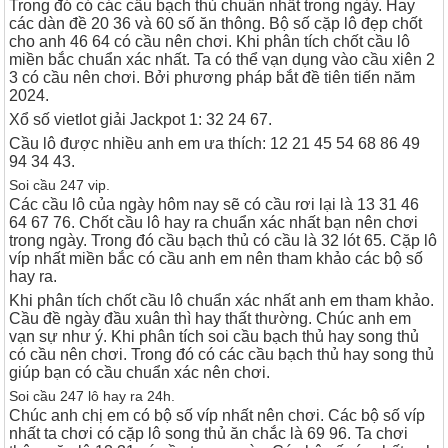
Trong đó có các cầu bạch thủ chuẩn nhất trong ngày. Hay
các dàn đề 20 36 và 60 số ăn thông. Bộ số cặp lô đẹp chốt
cho anh 46 64 có cầu nên chơi. Khi phân tích chốt cầu lô
miền bắc chuẩn xác nhất. Ta có thể vạn dụng vào cầu xiên 2
3 có cầu nên chơi. Bởi phương pháp bắt đề tiên tiến năm
2024.
Xổ số vietlot giải Jackpot 1: 32 24 67.
Cầu lô được nhiều anh em ưa thích: 12 21 45 54 68 86 49
94 34 43.
Soi cầu 247 vip.
Các cầu lô của ngày hôm nay sẽ có cầu rơi lại là 13 31 46
64 67 76. Chốt cầu lô hay ra chuẩn xác nhất bạn nên chơi
trong ngày. Trong đó cầu bạch thủ có cầu là 32 lót 65. Cặp lô
víp nhất miền bắc có cầu anh em nên tham khảo các bộ số
hay ra.
Khi phân tích chốt cầu lô chuẩn xác nhất anh em tham khảo.
Cầu đề ngày đầu xuân thì hay thất thường. Chúc anh em
vạn sự như ý. Khi phân tích soi cầu bạch thủ hay song thủ
có cầu nên chơi. Trong đó có các cầu bạch thủ hay song thủ
giúp bạn có cầu chuẩn xác nên chơi.
Soi cầu 247 lô hay ra 24h.
Chúc anh chị em có bộ số víp nhất nên chơi. Các bộ số víp
nhất ta chơi có cặp lô song thủ ăn chắc là 69 96. Ta chơi