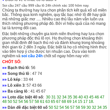
Soi cầu 247 cầu 999 cầu lô 24h chính xác 100 hôm nay.
Chúng ta thường hay lựa chọn phân tích kết quả xổ số miền
bắc. Thông qua kinh nghiệm, quy tắc bạc nhớ lô đề hay giải
mã những giấc mơ …. Nhiều cao thủ lâu năm vẫn luôn ưa
thích những phương pháp đó. Bởi vì hiệu quả của nó mang
lại là tương đối cao.
Đặc biệt những chuyên gia kinh niên thường hay lựa chọn
phương pháp độc thủ lô rơi. Họ thường chọn khoảng thời
gian nhất định để bạch thủ nó và đánh khung trong khoảng
thời gian từ 2 đến 3 ngày. Đặc biệt là họ có những hình thức
vào tiền hợp ý cho được lợi nhuận cao. Dựa vào kinh
nghiệm và
soi cầu 24h
chốt số ngay hôm nay với:
CHỐT SỐ:
»»
Bạch thủ lô
: 56
»»
Song thủ lô
: 47 74
»»
Lô kép
: 33 44
»»
Lô xiên 3
: 57 43 66
»»
Ba càng lô
: 41 45 67
»»
Loto đặc biệt 40 số
:
30 31 32 34 35 36 40 43 45 46 47
48 50 52 54 56 57 58 61 63 65 67 68 69 14 15 17 18.
»»
Dàn đề đặc biệt 60 số
50 52 54 56 57 58 59 30 32 34 35