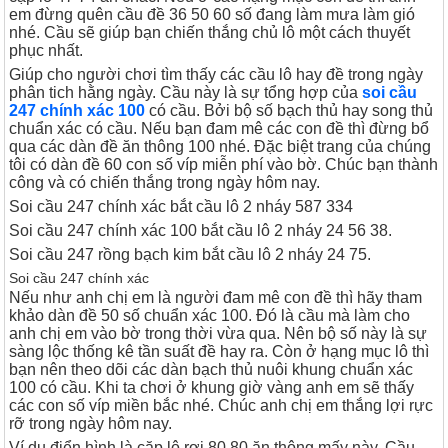
em đừng quên cầu đề 36 50 60 số đang làm mưa làm gió
nhé. Cầu sẽ giúp bạn chiến thắng chủ lô một cách thuyết
phục nhất.
Giúp cho người chơi tìm thấy các cầu lô hay đề trong ngày
phân tich hằng ngày. Cầu này là sự tổng hợp của
soi cầu
247 chính xác 100
có cầu. Bởi bộ số bạch thủ hay song thủ
chuẩn xác có cầu. Nếu bạn đam mê các con đề thì đừng bổ
qua các dàn đề ăn thông 100 nhé. Đặc biệt trang của chúng
tôi có dàn đề 60 con số víp miễn phí vào bờ. Chúc bạn thành
công và có chiến thắng trong ngày hôm nay.
Soi cầu 247 chính xác bắt cầu lô 2 nháy 587 334
Soi cầu 247 chính xác 100 bắt cầu lô 2 nháy 24 56 38.
Soi cầu 247 rồng bạch kim bắt cầu lô 2 nháy 24 75.
Soi cầu 247 chính xác
Nếu như anh chị em là người đam mê con đề thì hãy tham
khảo dàn đề 50 số chuẩn xác 100. Đó là cầu mà làm cho
anh chị em vào bờ trong thời vừa qua. Nên bộ số này là sự
sàng lộc thống kê tần suất đề hay ra. Còn ở hạng mục lô thì
bạn nên theo dõi các dàn bạch thủ nuôi khung chuẩn xác
100 có cầu. Khi ta chơi ở khung giờ vàng anh em sẽ thấy
các con số víp miền bắc nhé. Chúc anh chị em thắng lợi rực
rỡ trong ngày hôm nay.
Ví dụ điển hình là cặp lô rơi 80 80 ăn thông mấy này. Cầu