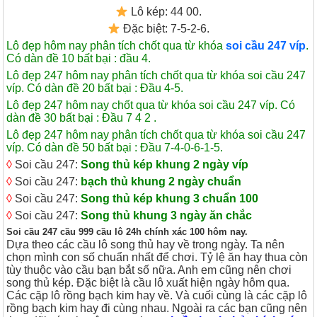
Lô kép: 44 00.
Đặc biệt: 7-5-2-6.
Lô đẹp hôm nay phân tích chốt qua từ khóa
soi cầu 247 víp
.
Có dàn đề 10 bất bại : đầu 4.
Lô đẹp 247 hôm nay phân tích chốt qua từ khóa soi cầu 247
víp. Có dàn đề 20 bất bại : Đầu 4-5.
Lô đẹp 247 hôm nay chốt qua từ khóa soi cầu 247 víp. Có
dàn đề 30 bất bại : Đầu 7 4 2 .
Lô đẹp 247 hôm nay phân tích chốt qua từ khóa soi cầu 247
víp. Có dàn đề 50 bất bại : Đầu 7-4-0-6-1-5.
◊
Soi cầu 247:
Song thủ kép khung 2 ngày víp
◊
Soi cầu 247:
b
ạch thủ khung 2 ngày chuẩn
◊
Soi cầu 247:
Song thủ kép khung 3 chuẩn 100
◊
Soi cầu 247:
Song thủ khung 3 ngày ăn chắc
Soi cầu 247 cầu 999 cầu lô 24h chính xác 100 hôm nay.
Dựa theo các cầu lô song thủ hay về trong ngày. Ta nên
chọn mình con số chuẩn nhất để chơi. Tỷ lệ ăn hay thua còn
tùy thuộc vào cầu bạn bắt số nữa. Anh em cũng nên chơi
song thủ kép. Đặc biệt là cầu lô xuất hiện ngày hôm qua.
Các cặp lô rồng bạch kim hay về. Và cuối cùng là các cặp lô
rồng bạch kim hay đi cùng nhau. Ngoài ra các bạn cũng nên