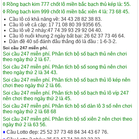
◊
Rồng bạch kim 777 chốt lô miền bắc bạch thủ kép là: 55.
◊
Rồng bạch kim 999 chốt lô miền bắc xiên 4 là: 73 68 45.
Cầu lô có khả năng về: 34 43 28 82 38 83.
Cầu lô về cả cặp: 17 71 08 80 39 9356 65.
Cầu lô về 2 nháy:47 74 39 93 29 92 04 40.
Cầu lô nuôi khung 2 ngày bất bại: 26 62 37 73 46 64.
Dàn đề 40 số đánh đâu thắng đó là đầu : 1-6-3-2.
Soi cầu 247 miễn phí.
Soi cầu 247 miễn phí. Phân tích bộ số bạch thủ nên chơi
theo ngày thứ 2 là 67.
Soi cầu 247 miễn phí. Phân tích bộ số song thủ nên chơi
theo ngày thứ 2 là 34 43.
Soi cầu 247 miễn phí. Phân tích bộ số bạch thủ lô kép nên
chơi theo ngày thứ 2 là 66.
Soi cầu 247 miễn phí. Phân tích bộ số bạch thủ lô víp 247
nên chơi theo ngày thứ 2 là 45.
Soi cầu 247 miễn phí. Phân tích bộ số dàn lô 3 số nên chơi
theo ngày thứ 2 là 68 68
Soi cầu 247 miễn phí. Phân tích bộ số xiên 2 nên chơi theo
ngày thứ 2 là 63 56.
♦
Cầu Lotto đẹp: 25 52 37 73 48 84 34 43 67 76.