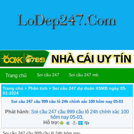
Soi cầu 247
Soi cầu 247 mb
Trang chủ
Trang chủ
»
Phân tich
»
Soi cầu 247 dự đoán XSMB ngày 05-
03-2024
Soi cầu 247 cầu 999 cầu lô 24h chính xác 100 hôm nay 05-03
Phát hành:
Soi cầu 247 cầu 999 cầu lô 24h chính xác 100
hôm nay 05-03,
Hỗ trợ:
Soi cầu 247 cầu 999 cầu lô 24h hôm nay.