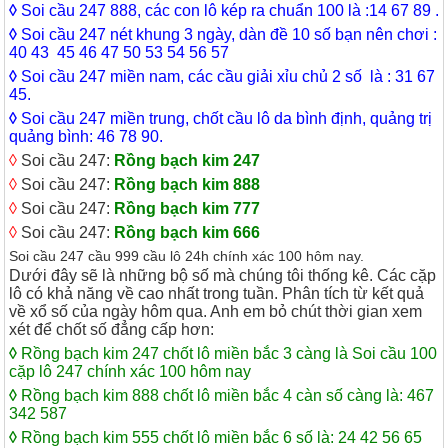
◊
Soi cầu 247 888, các con lô kép ra chuẩn 100 là :14 67 89 .
◊
Soi cầu 247 nét khung 3 ngày, dàn đề 10 số bạn nên chơi :
40 43 45 46 47 50 53 54 56 57
◊
Soi cầu 247 miền nam, các cầu giải xỉu chủ 2 số là : 31 67
45.
◊
Soi cầu 247 miền trung, chốt cầu lô da bình định, quảng trị
quảng bình: 46 78 90.
◊
Soi cầu 247:
Rồng bạch kim 247
◊
Soi cầu 247:
Rồng bạch kim 888
◊
Soi cầu 247:
Rồng bạch kim 777
◊
Soi cầu 247:
Rồng bạch kim 666
Soi cầu 247 cầu 999 cầu lô 24h chính xác 100 hôm nay.
Dưới đây sẽ là những bộ số mà chúng tôi thống kê. Các cặp
lô có khả năng về cao nhất trong tuần. Phân tích từ kết quả
về xổ số của ngày hôm qua. Anh em bỏ chút thời gian xem
xét để chốt số đẳng cấp hơn:
◊
Rồng bạch kim 247 chốt lô miền bắc 3 càng là Soi cầu 100
cặp lô 247 chính xác 100 hôm nay
◊
Rồng bạch kim 888 chốt lô miền bắc 4 càn số
càng là: 467
342 587
◊
Rồng bạch kim 555 chốt lô miền bắc 6 số là: 24 42 56 65