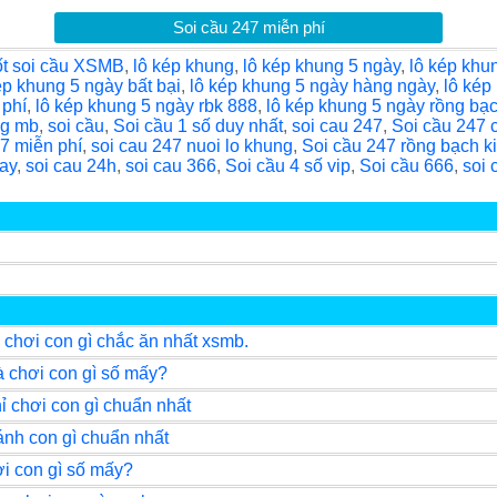
Soi cầu 247 miễn phí
t soi cầu XSMB
,
lô kép khung
,
lô kép khung 5 ngày
,
lô kép khu
ép khung 5 ngày bất bại
,
lô kép khung 5 ngày hàng ngày
,
lô kép
 phí
,
lô kép khung 5 ngày rbk 888
,
lô kép khung 5 ngày rồng bạ
ng mb
,
soi cầu
,
Soi cầu 1 số duy nhất
,
soi cau 247
,
Soi cầu 247 
7 miễn phí
,
soi cau 247 nuoi lo khung
,
Soi cầu 247 rồng bạch k
ay
,
soi cau 24h
,
soi cau 366
,
Soi cầu 4 số vip
,
Soi cầu 666
,
soi 
chơi con gì chắc ăn nhất xsmb.
 chơi con gì số mấy?
 chơi con gì chuẩn nhất
nh con gì chuẩn nhất
i con gì số mấy?