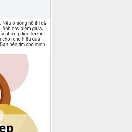
. Nếu ở sông hồ thì cá
 lành hay điềm giữa.
hấy những điều tương
n chơi cho hiểu quả
 Bạn nên tìm cho mình