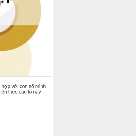
o hợp với con số mình
ên theo cầu lô này