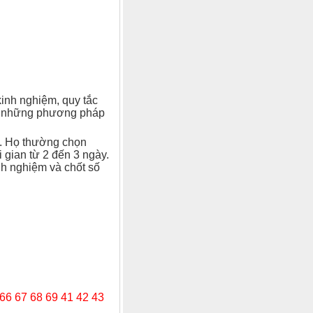
inh nghiệm, quy tắc
ch những phương pháp
i. Họ thường chọn
 gian từ 2 đến 3 ngày.
nh nghiệm và
chốt số
 66 67 68 69 41 42 43