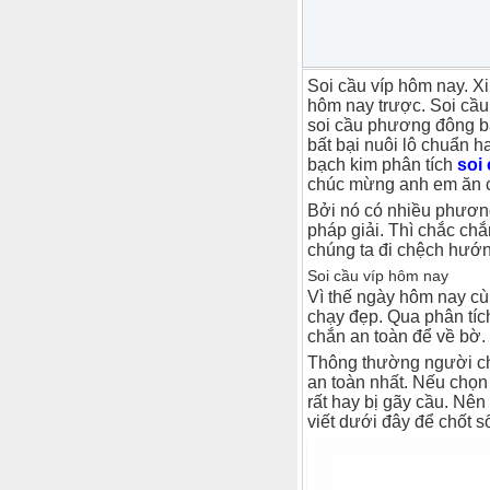
Soi cầu víp hôm nay. X
hôm nay trược. Soi cầu 
soi cầu phương đông bất
bất bại nuôi lô chuẩn h
bạch kim phân tích
soi
chúc mừng anh em ăn c
Bởi nó có nhiều phương
pháp giải. Thì chắc ch
chúng ta đi chệch hướn
Soi cầu víp hôm nay
Vì thế ngày hôm nay cù
chạy đẹp. Qua phân tí
chắn an toàn để về bờ.
Thông thường người chơ
an toàn nhất. Nếu chọn 
rất hay bị gãy cầu. Nên
viết dưới đây để chốt s