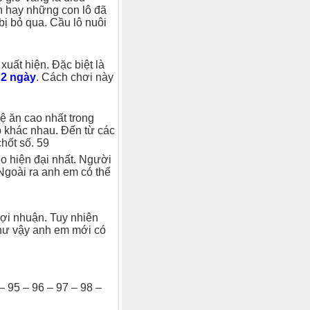
n hay những con lô đã
bị bỏ qua. Cầu lô nuôi
uất hiện. Đặc biệt là
 2 ngày
. Cách chơi này
lệ ăn cao nhất trong
 khác nhau. Đến từ các
hốt số. 59
o hiện đại nhất. Người
 Ngoài ra anh em có thể
ợi nhuận. Tuy nhiên
như vậy anh em mới có
– 95 – 96 – 97 – 98 –