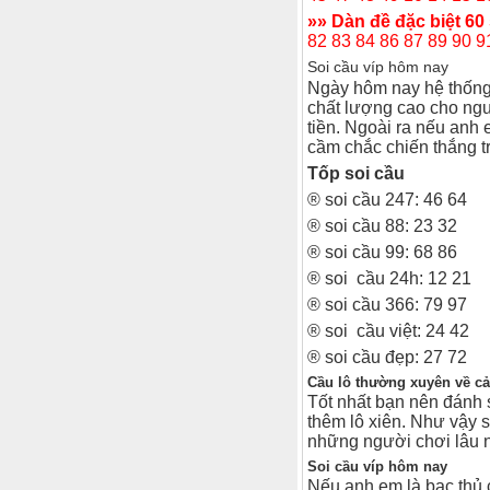
»» Dàn đề đặc biệt 60
82 83 84 86 87 89 90 9
Soi cầu víp hôm nay
Ngày hôm nay hệ thống
chất lượng cao cho ngư
tiền. Ngoài ra nếu anh
cầm chắc chiến thắng t
Tốp soi cầu
® soi cầu 247: 46 64
® soi cầu 88: 23 32
® soi cầu 99: 68 86
® soi cầu 24h: 12 21
® soi cầu 366: 79 97
® soi cầu việt: 24 42
® soi cầu đẹp: 27 72
Cầu lô thường xuyên về cả
Tốt nhất bạn nên đánh 
thêm lô xiên. Như vậy 
những người chơi lâu 
Soi cầu víp hôm nay
Nếu anh em là bạc thủ c