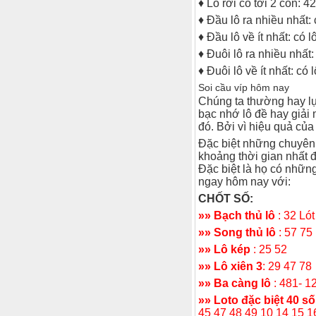
♦ Lô rơi có tới 2 con: 4
♦ Đầu lô ra nhiều nhất: 
♦ Đầu lô về ít nhất: có l
♦ Đuôi lô ra nhiều nhất:
♦ Đuôi lô về ít nhất: có 
Soi cầu víp hôm nay
Chúng ta thường hay lự
bạc nhớ lô đề hay giả
đó. Bởi vì hiệu quả của
Đặc biệt những chuyên 
khoảng thời gian nhất 
Đặc biệt là họ có nhữn
ngay hôm nay với:
CHỐT SỐ:
»» Bạch thủ lô
: 32 Lót
»» Song thủ lô
: 57 75
»» Lô kép
: 25 52
»» Lô xiên 3
: 29 47 78
»» Ba càng lô
: 481- 1
»» Loto đặc biệt 40 số
45 47 48 49 10 14 15 1