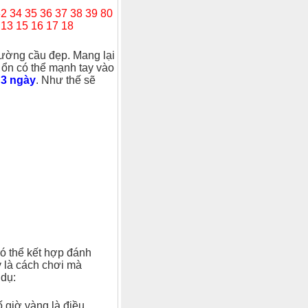
32 34 35 36 37 38 39 80
 13 15 16 17 18
ường cầu đẹp. Mang lại
 ổn có thể mạnh tay vào
 3 ngày
. Như thế sẽ
có thể kết hợp đánh
 là cách chơi mà
 dụ:
ố giờ vàng là điều