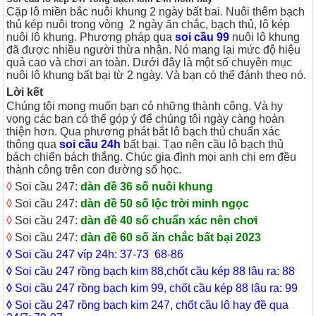
Cặp lô miền bắc nuôi khung 2 ngày bất bai. Nuôi thêm bạch
thủ kép nuôi trong vòng 2 ngày ăn chắc, bạch thủ, lô kép
nuôi lô khung. Phương pháp qua
soi cầu 99
nuôi lô khung
đã được nhiều người thừa nhận. Nó mang lại mức độ hiệu
quả cao và chơi an toàn. Dưới đây là một số chuyên mục
nuôi lô khung bất bại từ 2 ngày. Và bạn có thể đánh theo nó.
Lời kết
Chúng tôi mong muốn bạn có những thành công. Và hy
vọng các bạn có thể góp ý để chúng tôi ngày càng hoàn
thiện hơn. Qua phương phát bắt lô bạch thủ chuẩn xác
thông qua
soi cầu 24h
bất bại. Tạo nên cầu lô bạch thủ
bách chiến bách thắng. Chúc gia đình mọi anh chi em đều
thành công trên con đường số học.
◊
Soi cầu 247:
dàn đề 36 số nuôi khung
◊
Soi cầu 247:
dàn đề 50 số lộc trời minh ngọc
◊
Soi cầu 247:
dàn đề 40 số chuẩn xác nên chơi
◊
Soi cầu 247:
dàn đề 60 số ăn chắc bất bại 2023
◊
Soi cầu 247 víp 24h: 37-73 68-86
◊
Soi cầu 247 rồng bạch kim 88,chốt cầu kép 88 lâu ra: 88
◊
Soi cầu 247 rồng bạch kim 99, chốt cầu kép 88 lâu ra: 99
◊
Soi cầu 247 rồng bạch kim 247, chốt cầu lô hay đề qua