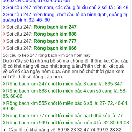
50-52-54-56-58, 61-63-65-67-68
◊
Soi cầu 247 miền nam, các cầu giải xỉu chủ 2 số là : 58-48
◊
Soi cầu 247 miền trung, chốt cầu lô da bình định, quảng trị
quảng bình: 32- 46- 60
◊
Soi cầu 247:
Rồng bạch kim 247
◊
Soi cầu 247:
Rồng bạch kim 888
◊
Soi cầu 247:
Rồng bạch kim 777
◊
Soi cầu 247:
Rồng bạch kim 666
Soi cầu lô kép 247 rồng bạch kim 24h hôm nay
Dưới đây sẽ là những bộ số mà chúng tôi thống kê. Các cặp
lô có khả năng về cao nhất trong tuần.Phân tích từ kết quả
về xổ số của ngày hôm qua. Anh em bỏ chút thời gian xem
xét để chốt số đẳng cấp hơn:
◊
Rồng bạch kim 247 chốt lô miền bắc 3 càng là: 835-347
◊
Rồng bạch kim 888 chốt lô miền bắc 4 càn số
càng là: 58-
85, 68-86
◊
Rồng bạch kim 555 chốt lô miền bắc 6 số là: 27- 72, 48-84,
89-98
◊
Rồng bạch kim 777 chốt lô miền bắc bạch thủ kép là: 77
◊
Rồng bạch kim 999 chốt lô miền bắc xiên 4 là: 32-80-69-08
Cầu lô có khả năng về: 89 98 23 32 47 74 39 93 28 82