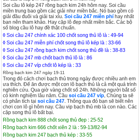
Soi cầu lô kép 247 rồng bạch kim 24h hôm nay. Soi cầu
miền trung bao gồm các giải như miền bắc. Nó bao gồm có
giải đầu đuôi và giải tai xỉu.
Soi cầu 247 miễn phí
hay nhất
bạn nên tham khảo. Hay cặp lô đẹp nhất miền bắc. Các bộ
số blog cầu lô hay đề thật chuẩn.
◊
Soi cầu 247 chính xác 100 chốt song thủ lô là : 49-94
◊
Soi cầu 247 miễn phí chốt song thủ lô kép là : 33-66
◊
Soi cầu 247 rồng bạch kim chốt song thủ đề là : 38-83
◊
Soi cầu 247 mb chốt bạch thủ lô là : 86
◊
Soi cầu 247 víp chốt lô kép là : 33
Rồng bạch kim 247 ngày 19-11
Trong đó cách chơi bạch thủ trong ngày được nhiều anh em
ưa thích. Để ăn được một con lô bạch thủ là cả một quá trình
nghiên cứu. Qua giờ vàng chốt số 24h. Những người bắt số
có kinh nghiệm lâu năm. Cầu
soi cầu 247 víp
, Chúng ta sẽ
có phân tích tại
soi cầu 247
. Thông qua đó bạn sẽ biết nên
chơi con lô gì hôm nay. Cầu vip bạch thủ mb là con nào. Các
cặp song thủ lô bất bại.
Rồng bạch kim 888 chốt song thủ đẹp : 25-52
Rồng bạch kim 666 chốt xiên 2 là : 59-13/82-94
Rồng bạch kim 247 bạch thủ kép : 33-55