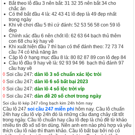
Bắt theo lô đầu 3 nên bắt: 31 32 35 nên bắt 34 cho
chắc ăn
Có thể bắt đầu 4 là: 42 43 41 lô đẹp là 49 đẹp nhất
trong ngày
Khi về chơi đầu 5 thì cứ đánh: 52 53 56 58 con 59 lô
đẹp
Chính xác đầu 6 nên chốt lô: 62 63 64 bạch thủ thêm
con 68 chu kỳ hay về
Khi xuất hiện đầu 7 thì bạn có thể đánh theo: 72 73 74
cầu 74 có khả năng ăn
Cặp lô ở hạng mục đầu 8 là: 80 82 87 89 con lô đẹp 84
Cầu lô đầu 9 hay về là: 92 93 94 96 bạch thủ đánh 97
cầu hay về
◊
Soi cầu 247:
dàn lô 3 số chuẩn xác lộc tròi
◊
Soi cầu 247:
dàn lô 6 số bất bại 2023
◊
Soi cầu 247:
dàn lô 4 số lộc trời víp
◊
Soi cầu 247:
dàn đề 20 số chơi trong ngày
Soi cầu lô kép 247 rồng bạch kim 24h hôm nay
Cầu lô 247
soi cầu 247 miễn phi
hôm nay. Cầu lô chuẩn
24h hay cầu lô víp 24h đó là những cầu đang chảy rất tốt
trong ngày. Cầu lô chuẩn hay cầu lô đẹp là chủ đề từ kháo
nhiều tín đồ xổ số tin dùng. Nên anh em nào phù hợp và yêu
thích cầu lô nào thì tham khảo. Cầu lô bất bại bởi nó có