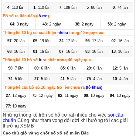
4
: 110 lần
1
: 110 lần
7
: 109 lần
5
: 98 lần
0
: 74 lần
Bộ số ra liên tiếp (
lô rơi
)
64
: 3 ngày
43
: 2 ngày
38
: 2 ngày
58
: 2 ngày
Thống kê 10 bộ số xuất hiện
nhiều
trong 40 ngày qua
57
: 20 lần
05
: 19 lần
24
: 17 lần
95
: 17 lần
02
: 16 lần
68
: 16 lần
01
: 16 lần
07
: 16 lần
83
: 16 lần
13
: 16 lần
Thống kê 10 bộ số
ít
ra nhất trong 40 ngày qua
90
: 7 lần
00
: 6 lần
85
: 6 lần
29
: 6 lần
12
: 5 lần
74
: 5 lần
27
: 5 lần
41
: 5 lần
75
: 4 lần
10
: 4 lần
Thống kê các bộ số 10 ngày trở lên chưa ra
(lô khan)
27
: 12 ngày
75
: 12 ngày
82
: 11 ngày
09
: 10 ngày
94
: 10 ngày
77
: 10 ngày
Những thống kê trên sẻ hỗ trợ rất nhiều cho việc
soi cầu
chuẩn
Cũng như tham vọng đổi đời khi hướng tới các giải
thưởng XSMB
Cao thủ giờ vàng chốt số xổ số miền Bắc