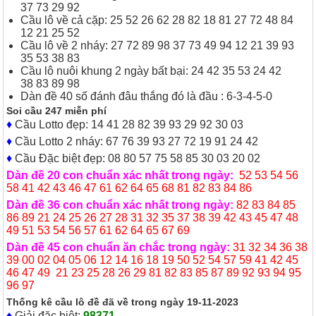
37 73 29 92
Cầu lô về cả cặp: 25 52 26 62 28 82 18 81 27 72 48 84
12 21 25 52
Cầu lô về 2 nháy: 27 72 89 98 37 73 49 94 12 21 39 93
35 53 38 83
Cầu lô nuôi khung 2 ngày bất bại: 24 42 35 53 24 42
38 83 89 98
Dàn đề 40 số đánh đâu thắng đó là đầu : 6-3-4-5-0
Soi cầu 247 miễn phí
♦
Cầu Lotto đẹp: 14 41 28 82 39 93 29 92 30 03
♦
Cầu Lotto 2 nháy: 67 76 39 93 27 72 19 91 24 42
♦
Cầu Đặc biệt đẹp: 08 80 57 75 58 85 30 03 20 02
Dàn đề 20 con chuẩn xác nhất trong ngày:
52 53 54 56
58 41 42 43 46 47 61 62 64 65 68 81 82 83 84 86
Dàn đề 36 con chuẩn xác nhất trong ngày:
82 83 84 85
86 89 21 24 25 26 27 28 31 32 35 37 38 39 42 43 45 47 48
49 51 53 54 56 57 61 62 64 65 67 69
Dàn đề 45 con chuẩn ăn chắc trong ngày:
31 32 34 36 38
39 00 02 04 05 06 12 14 16 18 19 50 52 54 57 59 41 42 45
46 47 49 21 23 25 28 26 29 81 82 83 85 87 89 92 93 94 95
96 97
Thống kê cầu lô đề đã về trong ngày 19-11-2023
♦
Giải đặc biệt:
98371