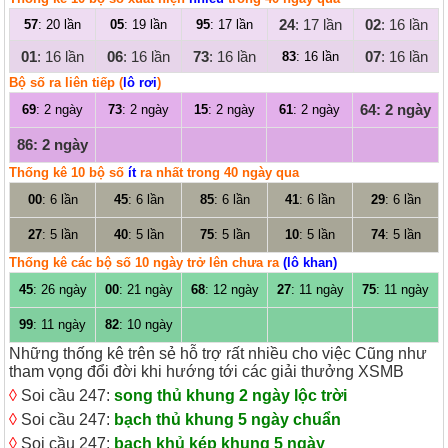
24
: 17 lần
02
: 16 lần
57
: 20 lần
05
: 19 lần
95
: 17 lần
01
: 16 lần
06
: 16 lần
73
: 16 lần
07
: 16 lần
83
: 16 lần
Bộ số ra liên tiếp (
lô rơi
)
64: 2 ngày
69
: 2 ngày
73
: 2 ngày
15
: 2 ngày
61
: 2 ngày
86: 2 ngày
Thống kê 10 bộ số
ít
ra nhất trong 40 ngày qua
00
: 6 lần
45
: 6 lần
85
: 6 lần
41
: 6 lần
29
: 6 lần
27
: 5 lần
40
: 5 lần
75
: 5 lần
10
: 5 lần
74
: 5 lần
Thống kê các bộ số 10 ngày trở lên chưa ra
(lô khan)
45
: 26 ngày
00
: 21 ngày
68
: 12 ngày
27
: 11 ngày
75
: 11 ngày
99
: 11 ngày
82
: 10 ngày
Những thống kê trên sẻ hỗ trợ rất nhiều cho việc Cũng như
tham vọng đổi đời khi hướng tới các giải thưởng XSMB
◊
Soi cầu 247:
song thủ khung 2 ngày lộc trời
◊
Soi cầu 247:
b
ạch thủ khung 5 ngày chuẩn
◊
Soi cầu 247:
bạch khủ kép khung 5 ngày