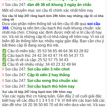
◊
Soi cầu 247:
dàn đề 36 số khung 3 ngày ăn chắc
Một số chuyên mục soi cầu lô chính xác nhất hôm nay
Soi cầu lô kép 247 rồng bạch kim 24h hôm nay những cặp lô có khả
năng về
Dựa vào phần mềm thống kê và tìm cầu lô đề qua
soi cầu
366
. Chúng ta nên tìm cầu bạch thủ nuôi khung chuẩn xác
nhất mà chơi. Chúng xác định được một số vị trí cầu lô hay
rơi. Và nó là những cặp lô có khả năng về hôm nay. Vì nó có
biên độ ăn thông liên tục nhiều ngày gần đây. Bạn cần chu ý
bắt theo cặp lô đang song thủ mb.
Cầu lô miền bắc: 35 53 56 65 46 64 36 63 28 82
Cầu bạch thủ: 24 42 34 43 47 74 45 54 37 73
Cầu lô về cả cặp: 25 52 57 75 34 43
Cầu lô về nhiều nháy: 34 43 23 32 49 94
◊
Soi cầu 247:
Soi cầu xiên 3 nên chơi
◊
Soi cầu 247:
Cặp lô xiên 2 hay thắng
◊
Soi cầu 247:
Soi cầu song thủ chuẩn xác
◊
Soi cầu 247:
Soi cầu bạch thủ hôm nay
Soi cầu lô kép 247 rồng bạch kim 24h hôm nay
Vào các ngày thứ cn hàng tuần. Gần đây 2 số cuối giải đặc
biệt hay về các đầu 0 1 3 4 5 6 7 9. Vì thế khi các bạn bắt các
dàn đề như 16 20 36 50 60 70 số thì nên dựa vào nó. Và sau