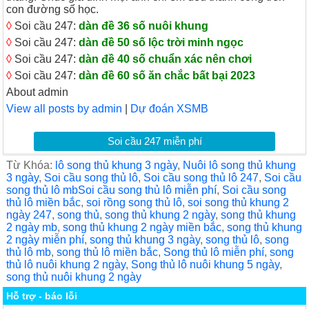
con đường số học.
◊
Soi cầu 247:
dàn đề 36 số nuôi khung
◊
Soi cầu 247:
dàn đề 50 số lộc trời minh ngọc
◊
Soi cầu 247:
dàn đề 40 số chuẩn xác nên chơi
◊
Soi cầu 247:
dàn đề 60 số ăn chắc bất bại 2023
About admin
View all posts by admin
|
Dự đoán XSMB
Soi cầu 247 miễn phí
Từ Khóa:
lô song thủ khung 3 ngày
,
Nuôi lô song thủ khung
3 ngày
,
Soi cầu song thủ lô
,
Soi cầu song thủ lô 247
,
Soi cầu
song thủ lô mbSoi cầu song thủ lô miễn phí
,
Soi cầu song
thủ lô miền bắc
,
soi rồng song thủ lô
,
soi song thủ khung 2
ngày 247
,
song thủ
,
song thủ khung 2 ngày
,
song thủ khung
2 ngày mb
,
song thủ khung 2 ngày miền bắc
,
song thủ khung
2 ngày miễn phí
,
song thủ khung 3 ngày
,
song thủ lô
,
song
thủ lô mb
,
song thủ lô miền bắc
,
Song thủ lô miễn phí
,
song
thủ lô nuôi khung 2 ngày
,
Song thủ lô nuôi khung 5 ngày
,
song thủ nuôi khung 2 ngày
Hỗ trợ - báo lỗi