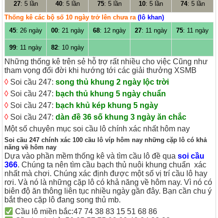
27
: 5 lần
40
: 5 lần
75
: 5 lần
10
: 5 lần
74
: 5 lần
Thống kê các bộ số 10 ngày trở lên chưa ra
(lô khan)
45
: 26 ngày
00
: 21 ngày
68
: 12 ngày
27
: 11 ngày
75
: 11 ngày
99
: 11 ngày
82
: 10 ngày
Những thống kê trên sẻ hỗ trợ rất nhiều cho việc Cũng như
tham vọng đổi đời khi hướng tới các giải thưởng XSMB
◊
Soi cầu 247:
song thủ khung 2 ngày lộc trời
◊
Soi cầu 247:
b
ạch thủ khung 5 ngày chuẩn
◊
Soi cầu 247:
bạch khủ kép khung 5 ngày
◊
Soi cầu 247:
dàn đề 36 số khung 3 ngày ăn chắc
Một số chuyên mục soi cầu lô chính xác nhất hôm nay
Soi cầu 247 chính xác 100 cầu lô víp hôm nay những cặp lô có khả
năng về hôm nay
Dựa vào phần mềm thống kê và tìm cầu lô đề qua
soi cầu
366
. Chúng ta nên tìm cầu bạch thủ nuôi khung chuẩn xác
nhất mà chơi. Chúng xác định được một số vị trí cầu lô hay
rơi. Và nó là những cặp lô có khả năng về hôm nay. Vì nó có
biên độ ăn thông liên tục nhiều ngày gần đây. Bạn cần chu ý
bắt theo cặp lô đang song thủ mb.
Cầu lô miền bắc:47 74 38 83 15 51 68 86