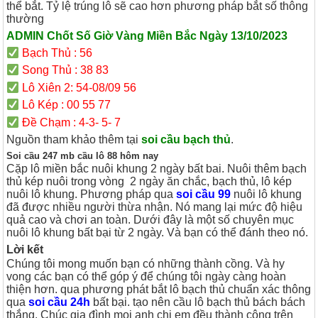
thể bắt. Tỷ lệ trúng lô sẽ cao hơn phương pháp bắt số thông
thường
ADMIN Chốt Số Giờ Vàng Miền Bắc Ngày 13/10/2023
Bạch Thủ : 56
Song Thủ : 38 83
Lô Xiên 2: 54-08/09 56
Lô Kép : 00 55 77
Đề Chạm : 4-3- 5- 7
Nguồn tham khảo thêm tại
soi cầu bạch thủ
.
Soi cầu 247 mb cầu lô 88 hôm nay
Cặp lô miền bắc nuôi khung 2 ngày bất bai. Nuôi thêm bạch
thủ kép nuôi trong vòng 2 ngày ăn chắc, bạch thủ, lô kép
nuôi lô khung. Phương pháp qua
soi cầu 99
nuôi lô khung
đã được nhiều người thừa nhận. Nó mang lại mức độ hiệu
quả cao và chơi an toàn. Dưới đây là một số chuyên mục
nuôi lô khung bất bại từ 2 ngày. Và bạn có thể đánh theo nó.
Lời kết
Chúng tôi mong muốn bạn có những thành cồng. Và hy
vong các bạn có thể góp ý để chúng tôi ngày càng hoàn
thiện hơn. qua phương phát bắt lô bạch thủ chuẩn xác thông
qua
soi cầu 24h
bất bại. tạo nên cầu lô bạch thủ bách bách
thắng. Chúc gia đình mọi anh chi em đều thành công trên