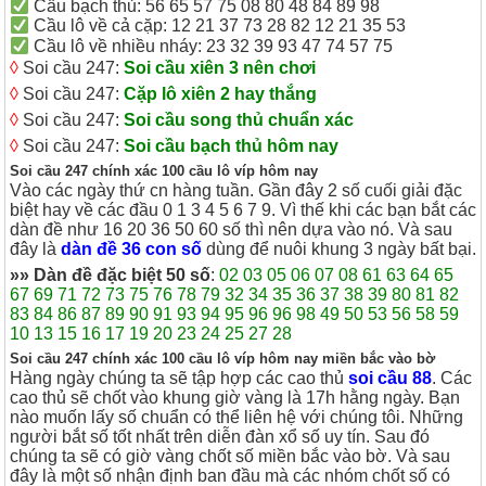
Cầu bạch thủ: 56 65 57 75 08 80 48 84 89 98
Cầu lô về cả cặp: 12 21 37 73 28 82 12 21 35 53
Cầu lô về nhiều nháy: 23 32 39 93 47 74 57 75
◊
Soi cầu 247:
Soi cầu xiên 3 nên chơi
◊
Soi cầu 247:
Cặp lô xiên 2 hay thắng
◊
Soi cầu 247:
Soi cầu song thủ chuẩn xác
◊
Soi cầu 247:
Soi cầu bạch thủ hôm nay
Soi cầu 247 chính xác 100 cầu lô víp hôm nay
Vào các ngày thứ cn hàng tuần. Gần đây 2 số cuối giải đặc
biệt hay về các đầu 0 1 3 4 5 6 7 9. Vì thế khi các bạn bắt các
dàn đề như 16 20 36 50 60 số thì nên dựa vào nó. Và sau
đây là
dàn đề 36 con số
dùng để nuôi khung 3 ngày bất bại.
»» Dàn đề đặc biệt 50 số
:
02 03 05 06 07 08 61 63 64 65
67 69 71 72 73 75 76 78 79 32 34 35 36 37 38 39 80 81 82
83 84 86 87 89 90 91 93 94 95 96 96 98 49 50 53 56 58 59
10 13 15 16 17 19 20 23 24 25 27 28
Soi cầu 247 chính xác 100 cầu lô víp hôm nay miền bắc vào bờ
Hàng ngày chúng ta sẽ tập hợp các cao thủ
soi cầu 88
. Các
cao thủ sẽ chốt vào khung giờ vàng là 17h hằng ngày. Bạn
nào muốn lấy số chuẩn có thể liên hệ với chúng tôi. Những
người bắt số tốt nhất trên diễn đàn xổ số uy tín. Sau đó
chúng ta sẽ có giờ vàng chốt số miền bắc vào bờ. Và sau
đây là một số nhận định ban đầu mà các nhóm chốt số có