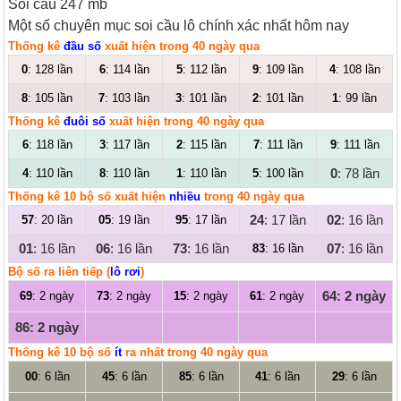
Soi cầu 247 mb
Một số chuyên mục soi cầu lô chính xác nhất hôm nay
Thống kê
đầu số
xuất hiện trong 40 ngày qua
0
: 128 lần
6
: 114 lần
5
: 112 lần
9
: 109 lần
4
: 108 lần
8
: 105 lần
7
: 103 lần
3
: 101 lần
2
: 101 lần
1
: 99 lần
Thống kê
đuôi số
xuất hiện trong 40 ngày qua
6
: 118 lần
3
: 117 lần
2
: 115 lần
7
: 111 lần
9
: 111 lần
0
: 78 lần
4
: 110 lần
8
: 110 lần
1
: 110 lần
5
: 100 lần
Thống kê 10 bộ số xuất hiện
nhiều
trong 40 ngày qua
24
: 17 lần
02
: 16 lần
57
: 20 lần
05
: 19 lần
95
: 17 lần
01
: 16 lần
06
: 16 lần
73
: 16 lần
07
: 16 lần
83
: 16 lần
Bộ số ra liên tiếp (
lô rơi
)
64: 2 ngày
69
: 2 ngày
73
: 2 ngày
15
: 2 ngày
61
: 2 ngày
86: 2 ngày
Thống kê 10 bộ số
ít
ra nhất trong 40 ngày qua
00
: 6 lần
45
: 6 lần
85
: 6 lần
41
: 6 lần
29
: 6 lần