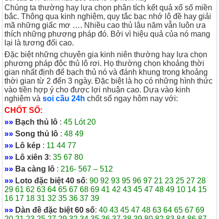
Chúng ta thường hay lựa chọn phân tích kết quả xổ số miền
bắc. Thông qua kinh nghiệm, quy tắc bạc nhớ lô đề hay giải
mã những giấc mơ …. Nhiều cao thủ lâu năm vẫn luôn ưa
thích những phương pháp đó. Bởi vì hiệu quả của nó mang
lại là tương đối cao.
Đặc biệt những chuyên gia kinh niên thường hay lựa chọn
phương pháp độc thủ lô rơi. Họ thường chọn khoảng thời
gian nhất định để bạch thủ nó và đánh khung trong khoảng
thời gian từ 2 đến 3 ngày. Đặc biệt là họ có những hình thức
vào tiền hợp ý cho được lợi nhuận cao. Dựa vào kinh
nghiệm và
soi cầu 24h
chốt số ngay hôm nay với:
CHỐT SỐ:
»»
Bạch thủ lô
:
45 Lót 20
»»
Song thủ lô
:
48 49
»»
Lô kép
:
11 44 77
»»
Lô xiên 3
:
35 67 80
»»
Ba càng lô
:
216- 567 – 512
»»
Loto đặc biệt 40 số
:
90 92 93 95 96 97
21 23 25 27 28
29
61 62 63 64 65 67 68 69
41 42 43 45 47 48 49
10 14 15
16 17 18
31 32 35 36 37 39
»»
Dàn đề đặc biệt 60 số
:
40 43 45 47 48 63 64 65 67 69
20 21 23 25 27 29 32 34 35 36 37 38 39 80 82 83 84 86 87