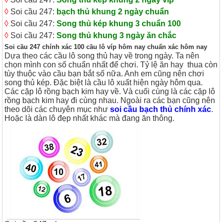
◊
Soi cầu 247:
b
ạch thủ khung 2 ngày chuẩn
◊
Soi cầu 247:
Song thủ kép khung 3 chuẩn 100
◊
Soi cầu 247:
Song thủ khung 3 ngày ăn chắc
Soi cầu 247 chính xác 100 cầu lô víp hôm nay chuẩn xác hôm nay
Dựa theo các cầu lô song thủ hay về trong ngày. Ta nên
chọn mình con số chuẩn nhất để chơi. Tỷ lệ ăn hay thua còn
tùy thuộc vào cầu bạn bắt số nữa. Anh em cũng nên chơi
song thủ kép. Đặc biệt là cầu lô xuất hiện ngày hôm qua.
Các cặp lô rồng bạch kim hay về. Và cuối cùng là các cặp lô
rồng bạch kim hay đi cùng nhau. Ngoài ra các bạn cũng nên
theo dõi các chuyên mục như
soi cầu bạch thủ chính xác
.
Hoặc là dàn lô đẹp nhất khác mà đang ăn thông.