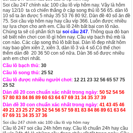
Soi cầu 247 chính xác 100 cầu lô víp hôm nay. Vậy là hôm
nay 12/10 ta có chiến thắng ở cặp song thủ lô 56 65. dàn lô
10 số ta ăn được 5 nháy 35 53 76 80 92. Dàn đề 40 số ăn đề
75. Soi cầu víp hôm nay hay cầu víp 366. Luôn được nhiều
sự lựa chọn cho anh em. Cầu lô 24h bất bại con lô nào.
Chúng ta sẽ có phân tích tại
soi cầu 247
.
Thông qua đó bạn
sẽ biết nên chơi con lô gì hôm nay. Cầu vip bạch thủ mb là
con nào. Các cặp song thủ lô bất bại. Dàn lô đẹp nhất hôm
nay bao gồm xiên 2, xiên 3, dàn lô 3 và 4 số.Có thể chơi
thêm dàn đề 20 36 50 con số nữa. Dàn 36 số được nhiều
anh em chơi nhất.
Cầu lô bạch thủ:
30
Cầu lô song thủ:
25 52
Cầu lô được nhiều người chơi:
12 21 23 32 56 65 57 75
25 52
Dàn đề 20 con chuẩn xác nhất trong ngày:
50 52 54 56
57 80 83 84 86 89 60 63 64 67 69 31 34 35 37 39
Dàn đề 30 con chuẩn xác nhất trong ngày:
41 43 45 46
49 21 23 25 27 29 52 54 56 57 59 81 83 84 86 89 61 63 64
67 69 31 34 35 37 36
Soi cầu 247 chính xác 100 cầu lô víp hôm nay
Cầu lô 247 soi cầu 24h hôm nay. Cầu lô chuẩn 24h hay cầu