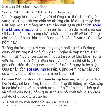
Soi cầu 247 chính xác 100
Soi cầu 247 chính xác 100 cầu lô víp hôm nay
Vì thế ngày hôm nay cùng với những cao thủ chốt số giờ
vàng sẽ cùng anh em chia sẻ những cầu lô đang chạy đẹp.
Cầu víp 24h ăn thông anh em nên biết. Qua phân tích
song
thủ khung 2 ngày
. Giúp anh em lựa chọn được những con
số bạch thủ nuôi khung chắc chắn an toàn để về bờ. Cùng
chúng tôi đến với khung giờ đẹp chốt số giờ vàng của ngày
hôm nay!
Thông thường người chơi hay chọn những cầu lô đang
chạy có những biên độ từ 2 đến 3 ngày là đẹp nhất và an
toàn nhất. Nếu chọn cầu ngắn quá thì sẽ rất khó khăn trong
việc lựa chọn số. Còn nếu chọn cầu dài quá thì rất hay bị
gãy cầu. Nên khoảng thời gian từ 3 đến 5 ngày là hợp lý.
Qua phân tích
soi cầu mb
lô kép. Cùng xem ngay bài viết
dưới đây để chốt số soi cầu miền Bắc nhé!
Soi cầu 247 chính xác 100 cầu lô víp hôm nay các bộ số đẹp
Dưới đây sẽ là những bộ số mà chúng tôi thống kê. Các cặp
lô có khả năng về cao nhất trong tuần.Phân tích từ kết quả
về xổ số của ngày hôm qua. Anh em bỏ chút thời gian xem
xét để chốt số đẳng cấp hơn:
Cầu lô có khả năng về: 47 74 18 81 05 50