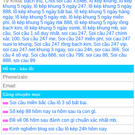
Từ Khóa:
bạch thủ
,
Chốt soi cầu XSMB
,
lô kép khung
,
lô kép
khung 5 ngày
,
lô kép khung 5 ngày 247
,
lô kép khung 5 ngày
888
,
lô kép khung 5 ngày bất bại
,
lô kép khung 5 ngày hàng
ngày
,
lô kép khung 5 ngày mb
,
lô kép khung 5 ngày miễn
phí
,
lô kép khung 5 ngày rbk 888
,
lô kép khung 5 ngày rồng
bạch kim
,
lô kép khung 5 ngày xsmb
,
lô kép khung mb
,
soi
cầu
,
Soi cầu 1 số duy nhất
,
soi cau 247
,
Soi cầu 247 chính
xác 100
,
Soi cầu 247 me
,
Soi cầu 247 miễn phí
,
soi cau 247
nuoi lo khung
,
Soi cầu 247 rồng bạch kim
,
Soi cầu 247 vip
,
soi cau 247.net khung 3 ngay
,
soi cau 24h
,
soi cau 366
,
Soi
cầu 4 số vip
,
Soi cầu 666
,
soi cầu 799
,
soi cau 88
,
Soi cầu
888
,
soi cau 99
Hỗ trợ - báo lỗi
Phone/zalo:
Email:
Cùng chuyên mục
Soi cầu miền bắc cầu lô 3 số bất bại.
Số kép 88 hôm nay ra hôm sau ra con gì.
Đề về 06 hôm sau đánh con gì chuẩn xác nhất mb.
Kinh nghiệm blog soi cầu lô kép 24h hôm nay.