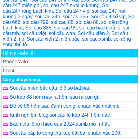
cầu 247 miễn phí
,
soi cau 247 nuoi lo khung
,
Soi
cầu 247 rồng bạch kim
,
Soi cầu 247 vip
,
soi cau 247.net
khung 3 ngay
,
soi cau 24h
,
soi cau 366
,
Soi cầu 4 số vip
,
Soi
cầu 666
,
soi cầu 799
,
soi cau 88
,
soi cầu 88. soi cầu rồng
bạch kim
,
Soi cầu 888
,
soi cau 99
,
soi cầu bach thủ lô
,
soi
cầu mb
,
soi cầu việt
,
soi cầu wap
,
Soi cầu xiên 2
,
Soi cầu
xiên 2 mb
,
Soi cầu xiên 2 miền bắc
,
soi cau xsmb
,
soi rồng
song thủ lô
Hỗ trợ - báo lỗi
Phone/zalo:
Email:
Cùng chuyên mục
Soi cầu miền bắc cầu lô 3 số bất bại.
Số kép 88 hôm nay ra hôm sau ra con gì.
Đề về 06 hôm sau đánh con gì chuẩn xác nhất mb.
Kinh nghiệm blog soi cầu lô kép 24h hôm nay.
Bạch thủ lô rơi hiểu quả 2024 xsmb mới nhất.
Soi cầu cặp lô song thủ kép bất bại chuẩn xác 100.