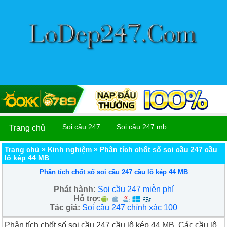
Soi cầu 247
Soi cầu 247 mb
Trang chủ
Trang chủ
»
Kinh nghiệm
»
Phân tích chốt số soi cầu 247 cầu
lô kép 44 MB
Phân tích chốt số soi cầu 247 cầu lô kép 44 MB
Phát hành:
Soi cầu 247 miễn phí
Hỗ trợ:
Tác giả:
Soi cầu 247 chính xác 100
Phân tích chốt số soi cầu 247 cầu lô kép 44 MB. Các cầu lô