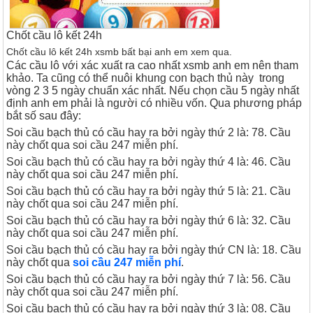
Chốt cầu lô kết 24h
Chốt cầu lô kết 24h xsmb bất bại anh em xem qua.
Các cầu lô với xác xuất ra cao nhất xsmb anh em nên tham
khảo. Ta cũng có thể nuôi khung con bạch thủ này trong
vòng 2 3 5 ngày chuẩn xác nhất. Nếu chọn cầu 5 ngày nhất
định anh em phải là người có nhiều vốn. Qua phương pháp
bắt số sau đây:
Soi cầu bạch thủ có cầu hay ra bởi ngày thứ 2 là: 78. Cầu
này chốt qua soi cầu 247 miễn phí.
Soi cầu bạch thủ có cầu hay ra bởi ngày thứ 4 là: 46. Cầu
này chốt qua soi cầu 247 miễn phí.
Soi cầu bạch thủ có cầu hay ra bởi ngày thứ 5 là: 21. Cầu
này chốt qua soi cầu 247 miễn phí.
Soi cầu bạch thủ có cầu hay ra bởi ngày thứ 6 là: 32. Cầu
này chốt qua soi cầu 247 miễn phí.
Soi cầu bạch thủ có cầu hay ra bởi ngày thứ CN là: 18. Cầu
này chốt qua
soi cầu 247 miễn phí
.
Soi cầu bạch thủ có cầu hay ra bởi ngày thứ 7 là: 56. Cầu
này chốt qua soi cầu 247 miễn phí.
Soi cầu bạch thủ có cầu hay ra bởi ngày thứ 3 là: 08. Cầu