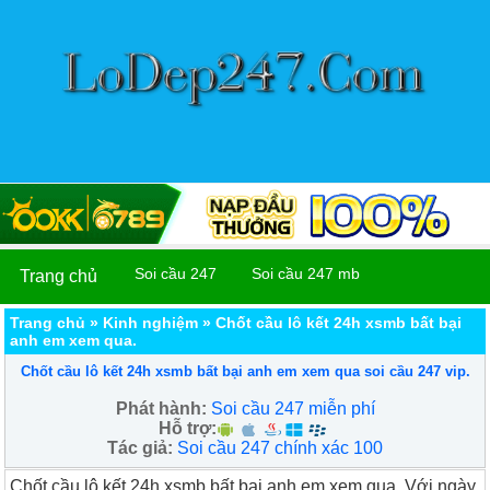
Soi cầu 247
Soi cầu 247 mb
Trang chủ
Trang chủ
»
Kinh nghiệm
»
Chốt cầu lô kết 24h xsmb bất bại
anh em xem qua.
Chốt cầu lô kết 24h xsmb bất bại anh em xem qua soi cầu 247 vip.
Phát hành:
Soi cầu 247 miễn phí
Hỗ trợ:
Tác giả:
Soi cầu 247 chính xác 100
Chốt cầu lô kết 24h xsmb bất bại anh em xem qua. Với ngày