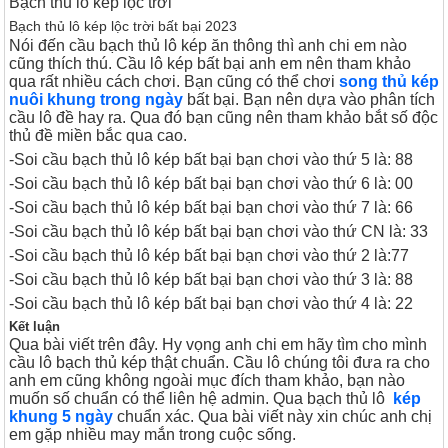
Bạch thủ lô kép lộc trời
Bạch thủ lô kép lộc trời bất bại 2023
Nói đến cầu bạch thủ lô kép ăn thông thì anh chi em nào
cũng thích thú. Cầu lô kép bất bại anh em nên tham khảo
qua rất nhiều cách chơi. Bạn cũng có thể chơi
song thủ kép
nuôi khung trong ngày
bất bại. Bạn nên dựa vào phân tích
cầu lô đề hay ra. Qua đó bạn cũng nên tham khảo bắt số độc
thủ đề miền bắc qua cao.
-Soi cầu bạch thủ lô kép bất bại bạn chơi vào thứ 5 là: 88
-Soi cầu bạch thủ lô kép bất bại bạn chơi vào thứ 6 là: 00
-Soi cầu bạch thủ lô kép bất bại bạn chơi vào thứ 7 là: 66
-Soi cầu bạch thủ lô kép bất bại bạn chơi vào thứ CN là: 33
-Soi cầu bạch thủ lô kép bất bại bạn chơi vào thứ 2 là:77
-Soi cầu bạch thủ lô kép bất bại bạn chơi vào thứ 3 là: 88
-Soi cầu bạch thủ lô kép bất bại bạn chơi vào thứ 4 là: 22
Kết luận
Qua bài viết trên đây. Hy vọng anh chi em hãy tìm cho mình
cầu lô bạch thủ kép thật chuẩn. Cầu lô chúng tôi đưa ra cho
anh em cũng không ngoài mục đích tham khảo, bạn nào
muốn số chuẩn có thể liên hệ admin. Qua bạch thủ lô
kép
khung 5 ngày
chuẩn xác. Qua bài viết này xin chúc anh chị
em gặp nhiều may mắn trong cuộc sống.