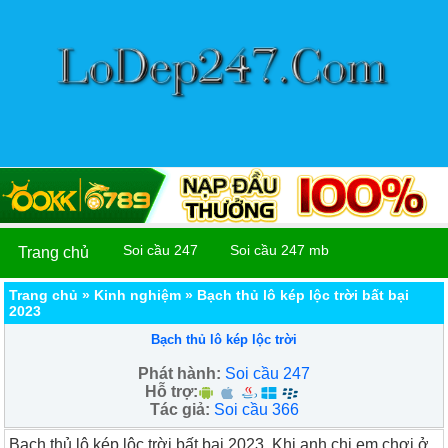
Soi cầu 247
Soi cầu 247 mb
Trang chủ
Trang chủ
»
Kinh nghiệm
»
Bạch thủ lô kép lộc trời bất bại
2023
Bạch thủ lô kép lộc trời
Phát hành:
Soi cầu 247
Hỗ trợ:
Tác giả:
Soi cầu 366
Bạch thủ lô kép lộc trời bất bại 2023. Khi anh chị em chơi ở