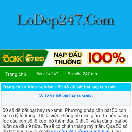
Soi cầu 247
Soi cầu 247 mb
Trang chủ
Trang chủ
»
Kinh nghiệm
»
50 số đề bất bại hay ra xsmb.
50 số đề bất bại hay ra xsmb.
50 số đề bất bại hay ra xsmb. Phương pháp căn bắt 50 con
số có tỷ lệ trúng 100 là việc không hề đơn giản. Ta nên sàng
lọc các con số lô kép. bỏ thêm đầu 0 đít 0, và ta cũng loại bỏ
luôn cả đầu 9 nữa. Ta sẽ có chiến thắng mỹ mãn. Qua 50 số
đề bất bại hay ra xsmb
soi cầu 247 rồng bạch kim
. Cầu