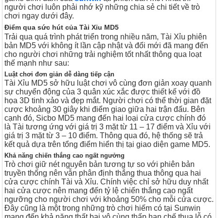
người chơi luôn phải nhớ kỹ những chia sẻ chi tiết về trò
chơi ngay dưới đây.
Điểm qua sức hút của Tài Xỉu MD5
Trải qua quá trình phát triển trong nhiều năm, Tài Xỉu phiên
bản MD5 với không ít lần cập nhật và đổi mới đã mang đến
cho người chơi những trải nghiệm tốt nhất thông qua loạt
thế mạnh như sau:
Luật chơi đơn giản dễ dàng tiếp cận
Tài Xỉu MD5 sở hữu luật chơi vô cùng đơn giản xoay quanh
sự chuyển động của 3 quân xúc xắc được thiết kế với đồ
họa 3D tinh xảo và đẹp mắt. Người chơi có thể thời gian đặt
cược khoảng 30 giây khi điểm giao giữa hai trận đấu. Bên
cạnh đó, Sicbo MD5 mang đến hai loại cửa cược chính đó
là Tài tương ứng với giá trị 3 mặt từ 11 – 17 điểm và Xỉu với
giá trị 3 mặt từ 3 – 10 điểm. Thông qua đó, hệ thống sẽ trả
kết quả dựa trên tổng điểm hiển thị tại giao diện game MD5.
Khả năng chiến thắng cao ngất ngưởng
Trò chơi giữ nét nguyên bản tương tự so với phiên bản
truyền thống nên vẫn phân định thắng thua thông qua hai
cửa cược chính Tài và Xỉu. Chính việc chỉ sở hữu duy nhất
hai cửa cược nên mang đến tỷ lệ chiến thắng cao ngất
ngưỡng cho người chơi với khoảng 50% cho mỗi cửa cược.
Đây cũng là một trong những trò chơi hiếm có tại Sunwin
mang đến khả năng thất bại vô cùng thấp hạn chế thua lỗ có