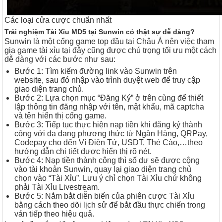
Các loại cửa cược chuẩn nhất
Trải nghiệm Tài Xỉu MD5 tại Sunwin có thật sự dễ dàng?
Sunwin là một cổng game top đầu tại Châu Á nên việc tham
gia game tài xỉu tại đây cũng được chú trọng tối ưu một cách
dễ dàng với các bước như sau:
Bước 1: Tìm kiếm đường link vào Sunwin trên
website, sau đó nhập vào trình duyệt web để truy cập
giao diện trang chủ.
Bước 2: Lựa chọn mục “Đăng Ký” ở trên cùng để thiết
lập thông tin đăng nhập với tên, mật khẩu, mã captcha
và tên hiển thị cổng game.
Bước 3: Tiếp tục thực hiện nạp tiền khi đăng ký thành
công với đa dạng phương thức từ Ngân Hàng, QRPay,
Codepay cho đến Ví Điện Tử, USDT, Thẻ Cào,…theo
hướng dẫn chi tiết được hiển thị rõ nét.
Bước 4: Nạp tiền thành công thì số dư sẽ được cộng
vào tài khoản Sunwin, quay lại giao diện trang chủ
chọn vào “Tài Xỉu”. Lưu ý chỉ chọn Tài Xỉu chứ không
phải Tài Xỉu Livestream.
Bước 5: Nắm bắt diễn biến của phiên cược Tài Xỉu
bằng cách theo dõi lịch sử để bắt đầu thực chiến trong
ván tiếp theo hiệu quả.