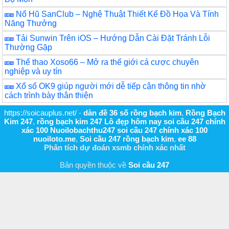
Nổ Hũ SanClub – Nghệ Thuật Thiết Kế Đồ Họa Và Tính
Năng Thưởng
Tải Sunwin Trên iOS – Hướng Dẫn Cài Đặt Tránh Lỗi
Thường Gặp
Thể thao Xoso66 – Mở ra thế giới cá cược chuyên
nghiệp và uy tín
Xổ số OK9 giúp người mới dễ tiếp cận thông tin nhờ
cách trình bày thân thiện
https://soicauplus.net/
-
dàn đề 36 số rồng bạch kim
,
Rồng Bạch
Kim 247
,
rồng bạch kim 247
Lô đẹp hôm nay
soi cầu 247 chính
xác 100
Nuoilobachthu247
soi cầu 247 chính xác 100
nuoiloto.me
,
Soi cầu 247 rồng bạch kim
,
ee 88
Phân tích dự đoán xsmb chính xác nhất
Bản quyền thuộc về
Soi cầu 247