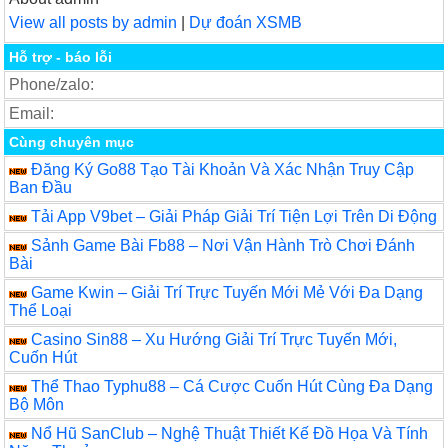
View all posts by admin
|
Dự đoán XSMB
Hỗ trợ - báo lỗi
Phone/zalo:
Email:
Cùng chuyên mục
Đăng Ký Go88 Tạo Tài Khoản Và Xác Nhận Truy Cập
Ban Đầu
Tải App V9bet – Giải Pháp Giải Trí Tiện Lợi Trên Di Động
Sảnh Game Bài Fb88 – Nơi Vận Hành Trò Chơi Đánh
Bài
Game Kwin – Giải Trí Trực Tuyến Mới Mẻ Với Đa Dạng
Thể Loại
Casino Sin88 – Xu Hướng Giải Trí Trực Tuyến Mới,
Cuốn Hút
Thể Thao Typhu88 – Cá Cược Cuốn Hút Cùng Đa Dạng
Bộ Môn
Nổ Hũ SanClub – Nghệ Thuật Thiết Kế Đồ Họa Và Tính