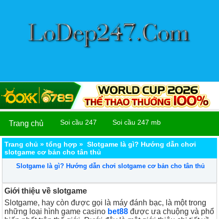
Soi cầu 247
Soi cầu 247 mb
Trang chủ
Trang chủ
»
tổng hợp
»
Slotgame là gì? Hướng dẫn chơi
slotgame cơ bản cho tân thủ
Slotgame là gì? Hướng dẫn chơi slotgame cơ bản cho tân thủ
Giới thiệu về slotgame
Slotgame, hay còn được gọi là máy đánh bạc, là một trong
những loại hình game casino
bet88
được ưa chuộng và phổ