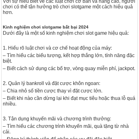
Với sự hiểu biết về các luật chơi cơ bản và nâng cao, người
chơi có thể tận hưởng trò chơi slotgame một cách hiệu quả
hơn.
Kinh nghiệm chơi slotgame bất bại 2024
Dưới đây là một số kinh nghiệm chơi slot game hiệu quả:
1. Hiểu rõ luật chơi và cơ chế hoạt động của máy:
– Tìm hiểu các biểu tượng, kết hợp thắng lớn, tính năng đặc
biệt.
– Biết cách sử dụng các bổ trợ, vòng quay miễn phí, jackpot.
2. Quản lý bankroll và đặt cược khôn ngoan:
– Chia nhỏ số tiền cược thay vì đặt cược lớn.
– Biết khi nào cần dừng lại khi đạt mục tiêu hoặc thua lỗ quá
nhiều.
3. Tận dụng khuyến mãi và chương trình thưởng:
– Tìm hiểu các chương trình khuyến mãi, quà tặng từ nhà
cái.