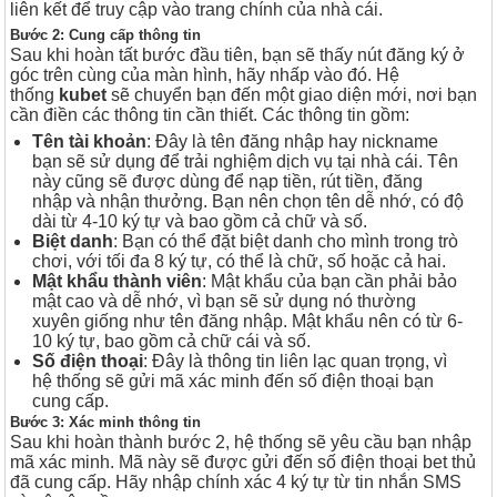
liên kết để truy cập vào trang chính của nhà cái.
Bước 2: Cung cấp thông tin
Sau khi hoàn tất bước đầu tiên, bạn sẽ thấy nút đăng ký ở
góc trên cùng của màn hình, hãy nhấp vào đó. Hệ
thống
kubet
sẽ chuyển bạn đến một giao diện mới, nơi bạn
cần điền các thông tin cần thiết. Các thông tin gồm:
Tên tài khoản
: Đây là tên đăng nhập hay nickname
bạn sẽ sử dụng để trải nghiệm dịch vụ tại nhà cái. Tên
này cũng sẽ được dùng để nạp tiền, rút tiền, đăng
nhập và nhận thưởng. Bạn nên chọn tên dễ nhớ, có độ
dài từ 4-10 ký tự và bao gồm cả chữ và số.
Biệt danh
: Bạn có thể đặt biệt danh cho mình trong trò
chơi, với tối đa 8 ký tự, có thể là chữ, số hoặc cả hai.
Mật khẩu thành viên
: Mật khẩu của bạn cần phải bảo
mật cao và dễ nhớ, vì bạn sẽ sử dụng nó thường
xuyên giống như tên đăng nhập. Mật khẩu nên có từ 6-
10 ký tự, bao gồm cả chữ cái và số.
Số điện thoại
: Đây là thông tin liên lạc quan trọng, vì
hệ thống sẽ gửi mã xác minh đến số điện thoại bạn
cung cấp.
Bước 3: Xác minh thông tin
Sau khi hoàn thành bước 2, hệ thống sẽ yêu cầu bạn nhập
mã xác minh. Mã này sẽ được gửi đến số điện thoại bet thủ
đã cung cấp. Hãy nhập chính xác 4 ký tự từ tin nhắn SMS