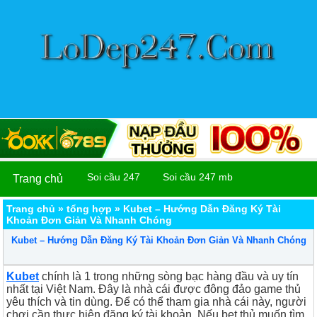
Soi cầu 247
Soi cầu 247 mb
Trang chủ
Trang chủ
»
tổng hợp
»
Kubet – Hướng Dẫn Đăng Ký Tài
Khoản Đơn Giản Và Nhanh Chóng
Kubet – Hướng Dẫn Đăng Ký Tài Khoản Đơn Giản Và Nhanh Chóng
Kubet
chính là 1 trong những sòng bạc hàng đầu và uy tín
nhất tại Việt Nam. Đây là nhà cái được đông đảo game thủ
yêu thích và tin dùng. Để có thể tham gia nhà cái này, người
chơi cần thực hiện đăng ký tài khoản. Nếu bet thủ muốn tìm