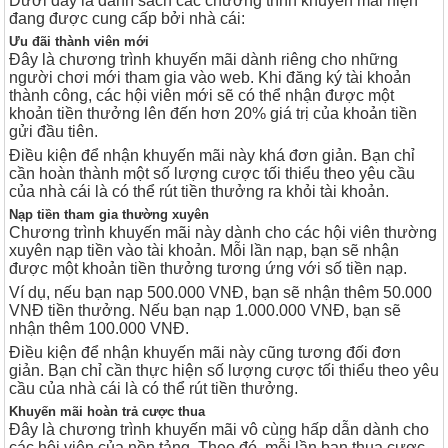
Dưới đây là danh sách các chương trình khuyến mãi hiện
đang được cung cấp bởi nhà cái:
Ưu đãi thành viên mới
Đây là chương trình khuyến mãi dành riêng cho những
người chơi mới tham gia vào web. Khi đăng ký tài khoản
thành công, các hội viên mới sẽ có thể nhận được một
khoản tiền thưởng lên đến hơn 20% giá trị của khoản tiền
gửi đầu tiên.
Điều kiện để nhận khuyến mãi này khá đơn giản. Bạn chỉ
cần hoàn thành một số lượng cược tối thiểu theo yêu cầu
của nhà cái là có thể rút tiền thưởng ra khỏi tài khoản.
Nạp tiền tham gia thường xuyên
Chương trình khuyến mãi này dành cho các hội viên thường
xuyên nạp tiền vào tài khoản. Mỗi lần nạp, bạn sẽ nhận
được một khoản tiền thưởng tương ứng với số tiền nạp.
Ví dụ, nếu bạn nạp 500.000 VNĐ, bạn sẽ nhận thêm 50.000
VNĐ tiền thưởng. Nếu bạn nạp 1.000.000 VNĐ, bạn sẽ
nhận thêm 100.000 VNĐ.
Điều kiện để nhận khuyến mãi này cũng tương đối đơn
giản. Bạn chỉ cần thực hiện số lượng cược tối thiểu theo yêu
cầu của nhà cái là có thể rút tiền thưởng.
Khuyến mãi hoàn trả cược thua
Đây là chương trình khuyến mãi vô cùng hấp dẫn dành cho
các hội viên của nền tảng. Theo đó, mỗi lần bạn thua cược,