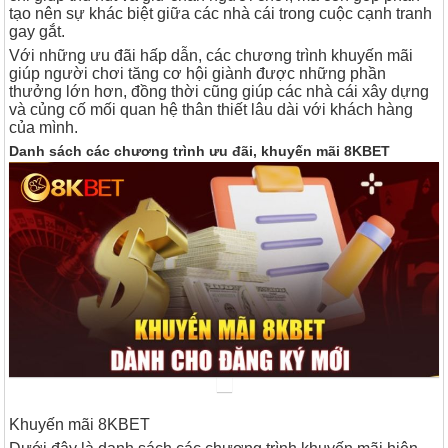
tạo nên sự khác biệt giữa các nhà cái trong cuộc cạnh tranh
gay gắt.
Với những ưu đãi hấp dẫn, các chương trình khuyến mãi
giúp người chơi tăng cơ hội giành được những phần
thưởng lớn hơn, đồng thời cũng giúp các nhà cái xây dựng
và củng cố mối quan hệ thân thiết lâu dài với khách hàng
của mình.
Danh sách các chương trình ưu đãi, khuyến mãi 8KBET
Khuyến mãi 8KBET