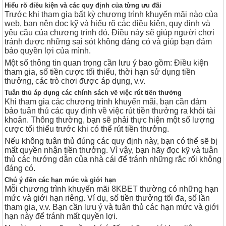
Hiểu rõ điều kiện và các quy định của từng ưu đãi
Trước khi tham gia bất kỳ chương trình khuyến mãi nào của
web, bạn nên đọc kỹ và hiểu rõ các điều kiện, quy định và
yêu cầu của chương trình đó. Điều này sẽ giúp người chơi
tránh được những sai sót không đáng có và giúp bạn đảm
bảo quyền lợi của mình.
Một số thông tin quan trọng cần lưu ý bao gồm: Điều kiện
tham gia, số tiền cược tối thiểu, thời hạn sử dụng tiền
thưởng, các trò chơi được áp dụng, v.v.
Tuân thủ áp dụng các chính sách về việc rút tiền thưởng
Khi tham gia các chương trình khuyến mãi, bạn cần đảm
bảo tuân thủ các quy định về việc rút tiền thưởng ra khỏi tài
khoản. Thông thường, bạn sẽ phải thực hiện một số lượng
cược tối thiểu trước khi có thể rút tiền thưởng.
Nếu không tuân thủ đúng các quy định này, bạn có thể sẽ bị
mất quyền nhận tiền thưởng. Vì vậy, bạn hãy đọc kỹ và tuân
thủ các hướng dẫn của nhà cái để tránh những rắc rối không
đáng có.
Chú ý đến các hạn mức và giới hạn
Mỗi chương trình khuyến mãi 8KBET thường có những hạn
mức và giới hạn riêng. Ví dụ, số tiền thưởng tối đa, số lần
tham gia, v.v. Bạn cần lưu ý và tuân thủ các hạn mức và giới
hạn này để tránh mất quyền lợi.