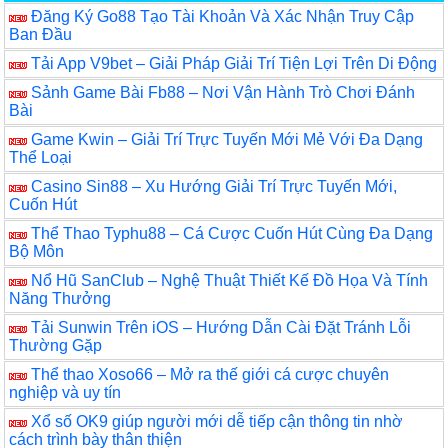
Đăng Ký Go88 Tạo Tài Khoản Và Xác Nhận Truy Cập
Ban Đầu
Tải App V9bet – Giải Pháp Giải Trí Tiện Lợi Trên Di Động
Sảnh Game Bài Fb88 – Nơi Vận Hành Trò Chơi Đánh
Bài
Game Kwin – Giải Trí Trực Tuyến Mới Mẻ Với Đa Dạng
Thể Loại
Casino Sin88 – Xu Hướng Giải Trí Trực Tuyến Mới,
Cuốn Hút
Thể Thao Typhu88 – Cá Cược Cuốn Hút Cùng Đa Dạng
Bộ Môn
Nổ Hũ SanClub – Nghệ Thuật Thiết Kế Đồ Họa Và Tính
Năng Thưởng
Tải Sunwin Trên iOS – Hướng Dẫn Cài Đặt Tránh Lỗi
Thường Gặp
Thể thao Xoso66 – Mở ra thế giới cá cược chuyên
nghiệp và uy tín
Xổ số OK9 giúp người mới dễ tiếp cận thông tin nhờ
cách trình bày thân thiện