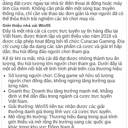
dàng đặt cược ngay tại nhà từ điện thoại di động hoặc máy
tính của mình. Không cần phải đến một sòng bạc truyền
thống nữa, chỉ cần vài thao tác đơn giản là mọi người đã có
thể thỏa thích trải nghiệm các trò chơi may rủi.
Giới thiệu nhà cái Win55
Đây là một nhà cái cá cược trực tuyến uy tín hàng đầu tại
Việt Nam, được thành lập và giới thiệu vào năm 2018 và
được cấp phép hoạt động bởi tổ chức Curacao Gaming. Địa
chỉ cung cấp đa dạng các sản phẩm cá cược và giải trí hấp
dẫn, thu hút đông đảo người chơi tham gia.
Kể từ khi ra mắt, nhà cái đã đạt được những thành tựu ấn
tượng, thu hút lượng lớn người chơi tham gia. Dưới đây là
một số điểm nổi bật về tình hình phát triển của thương hiệu:
Số lượng người chơi: Cổng game sở hữu số lượng
người chơi đông đảo, không ngừng tăng trưởng qua
từng năm.
Doanh thu: Doanh thu tăng trưởng mạnh mẽ, khẳng
định vị thế dẫn đầu trong ngành cá cược trực tuyến
Việt Nam.
Giải thưởng: Win55 liên tục nhận được các giải
thưởng danh giá trong lĩnh vực cá cược trực tuyến.
Mở rộng thị trường: Thương hiệu đang trong quá trình
giới thiệu và mở rộng thị trường sang các quốc gia
khác trong khu vực Đông Nam Á.