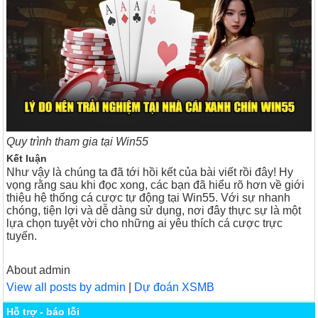
Quy trình tham gia tại Win55
Kết luận
Như vậy là chúng ta đã tới hồi kết của bài viết rồi đây! Hy
vọng rằng sau khi đọc xong, các bạn đã hiểu rõ hơn về giới
thiệu hệ thống cá cược tự động tại Win55. Với sự nhanh
chóng, tiện lợi và dễ dàng sử dụng, nơi đây thực sự là một
lựa chọn tuyệt vời cho những ai yêu thích cá cược trực
tuyến.
About admin
View all posts by admin
|
Dự đoán XSMB
Hỗ trợ - báo lỗi