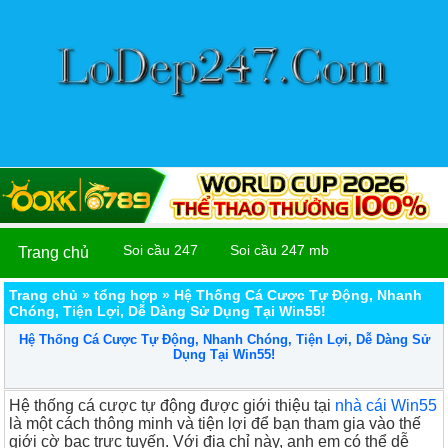
Soi cầu 247
Soi cầu 247 mb
Trang chủ
Trang chủ
»
tổng hợp
»
Hệ Thống Cá Cược Tự Động, Nhanh
Chóng, Tiện Lợi, Dễ Dàng Sử Dụng Tại Win55!
Hệ Thống Cá Cược Tự Động, Nhanh Chóng, Tiện Lợi, Dễ Dàng Sử
Dụng Tại Win55!
Hệ thống cá cược tự động được giới thiệu tại
nhà cái Win55
là một cách thông minh và tiện lợi để bạn tham gia vào thế
giới cờ bạc trực tuyến. Với địa chỉ này, anh em có thể dễ