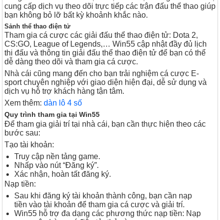
cung cấp dịch vụ theo dõi trực tiếp các trận đấu thể thao giúp
bạn không bỏ lỡ bất kỳ khoảnh khắc nào.
Sảnh thể thao điện tử
Tham gia cá cược các giải đấu thể thao điện tử: Dota 2,
CS:GO, League of Legends,… Win55 cập nhật đầy đủ lịch
thi đấu và thông tin giải đấu thể thao điện tử để bạn có thể
dễ dàng theo dõi và tham gia cá cược.
Nhà cái cũng mang đến cho bạn trải nghiệm cá cược E-
sport chuyên nghiệp với giao diện hiện đại, dễ sử dụng và
dịch vụ hỗ trợ khách hàng tận tâm.
Xem thêm:
dàn lô 4 số
Quy trình tham gia tại Win55
Để tham gia giải trí tại nhà cái, bạn cần thực hiện theo các
bước sau:
Tạo tài khoản:
Truy cập nền tảng game.
Nhấp vào nút “Đăng ký”.
Xác nhận, hoàn tất đăng ký.
Nạp tiền:
Sau khi đăng ký tài khoản thành công, bạn cần nạp
tiền vào tài khoản để tham gia cá cược và giải trí.
Win55 hỗ trợ đa dạng các phương thức nạp tiền: Nạp