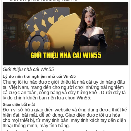
Giới thiệu nhà cái Win55
Lý do nên trải nghiệm nhà cái Win55
Chúng tôi tự hào được giới thiệu là nhà cái uy tín hàng đầu
tại Việt Nam, mang đến cho người chơi những trải nghiệm
cá cược an toàn, công bằng và đầy hứng khởi. Dưới đây là
lý do chính khiến bạn nên lựa chọn Win55:
Giao diện bắt mắt
Đơn vị sở hữu giao diện website và ứng dụng được thiết kế
hiện đại, bắt mắt, dễ sử dụng. Giao diện được tối ưu hóa
cho mọi thiết bị, từ máy tính bàn, máy tính xách tay đến điện
thoại thông minh, máy tính bảng.