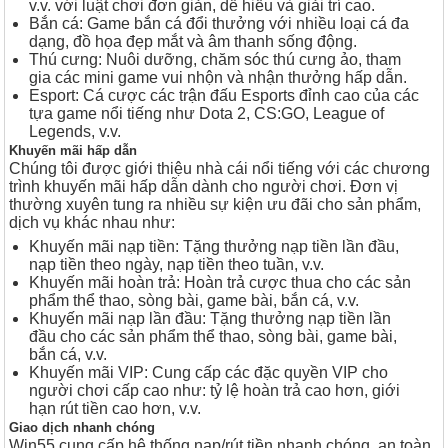
v.v. với luật chơi đơn giản, dễ hiểu và giải trí cao.
Bắn cá: Game bắn cá đổi thưởng với nhiều loại cá đa
dạng, đồ họa đẹp mắt và âm thanh sống động.
Thú cưng: Nuôi dưỡng, chăm sóc thú cưng ảo, tham
gia các mini game vui nhộn và nhận thưởng hấp dẫn.
Esport: Cá cược các trận đấu Esports đỉnh cao của các
tựa game nổi tiếng như Dota 2, CS:GO, League of
Legends, v.v.
Khuyến mãi hấp dẫn
Chúng tôi được giới thiệu nhà cái nổi tiếng với các chương
trình khuyến mãi hấp dẫn dành cho người chơi. Đơn vị
thường xuyên tung ra nhiều sự kiện ưu đãi cho sản phẩm,
dịch vụ khác nhau như:
Khuyến mãi nạp tiền: Tặng thưởng nạp tiền lần đầu,
nạp tiền theo ngày, nạp tiền theo tuần, v.v.
Khuyến mãi hoàn trả: Hoàn trả cược thua cho các sản
phẩm thể thao, sòng bài, game bài, bắn cá, v.v.
Khuyến mãi nạp lần đầu: Tặng thưởng nạp tiền lần
đầu cho các sản phẩm thể thao, sòng bài, game bài,
bắn cá, v.v.
Khuyến mãi VIP: Cung cấp các đặc quyền VIP cho
người chơi cấp cao như: tỷ lệ hoàn trả cao hơn, giới
hạn rút tiền cao hơn, v.v.
Giao dịch nhanh chóng
Win55 cung cấp hệ thống nạp/rút tiền nhanh chóng, an toàn