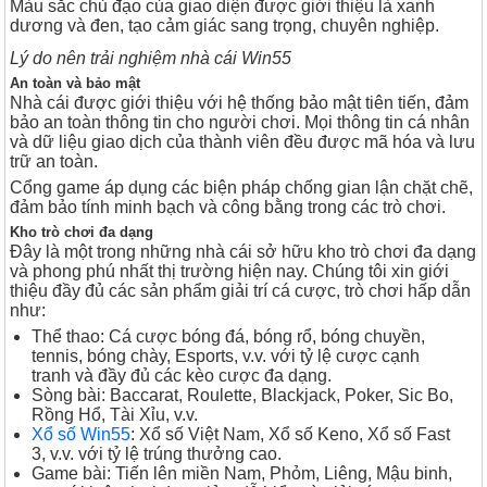
Màu sắc chủ đạo của giao diện được giới thiệu là xanh
dương và đen, tạo cảm giác sang trọng, chuyên nghiệp.
Lý do nên trải nghiệm nhà cái Win55
An toàn và bảo mật
Nhà cái được giới thiệu với hệ thống bảo mật tiên tiến, đảm
bảo an toàn thông tin cho người chơi. Mọi thông tin cá nhân
và dữ liệu giao dịch của thành viên đều được mã hóa và lưu
trữ an toàn.
Cổng game áp dụng các biện pháp chống gian lận chặt chẽ,
đảm bảo tính minh bạch và công bằng trong các trò chơi.
Kho trò chơi đa dạng
Đây là một trong những nhà cái sở hữu kho trò chơi đa dạng
và phong phú nhất thị trường hiện nay. Chúng tôi xin giới
thiệu đầy đủ các sản phẩm giải trí cá cược, trò chơi hấp dẫn
như:
Thể thao: Cá cược bóng đá, bóng rổ, bóng chuyền,
tennis, bóng chày, Esports, v.v. với tỷ lệ cược cạnh
tranh và đầy đủ các kèo cược đa dạng.
Sòng bài: Baccarat, Roulette, Blackjack, Poker, Sic Bo,
Rồng Hổ, Tài Xỉu, v.v.
Xổ số Win55
: Xổ số Việt Nam, Xổ số Keno, Xổ số Fast
3, v.v. với tỷ lệ trúng thưởng cao.
Game bài: Tiến lên miền Nam, Phỏm, Liêng, Mậu binh,