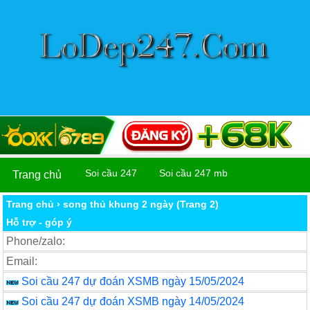
Soi cầu 247
Soi cầu 247 mb
Trang chủ
Trang chủ
›
song thủ khung 2 ngày
(Trang 2)
Hỗ trợ - góp ý
Phone/zalo:
Email:
Soi cầu 247 dự đoán XSMB ngày 15/05/2024
Soi cầu 247 dự đoán XSMB ngày 14/05/2024