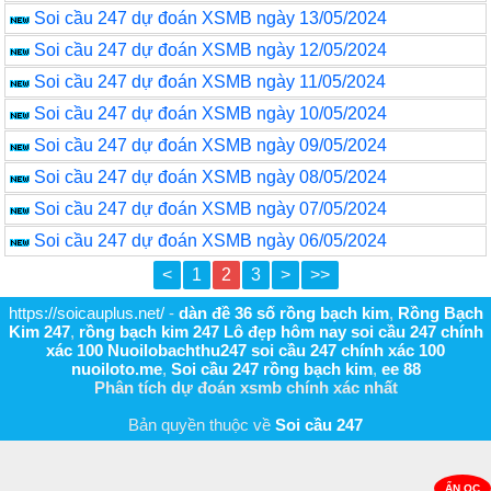
Soi cầu 247 dự đoán XSMB ngày 13/05/2024
Soi cầu 247 dự đoán XSMB ngày 12/05/2024
Soi cầu 247 dự đoán XSMB ngày 11/05/2024
Soi cầu 247 dự đoán XSMB ngày 10/05/2024
Soi cầu 247 dự đoán XSMB ngày 09/05/2024
Soi cầu 247 dự đoán XSMB ngày 08/05/2024
Soi cầu 247 dự đoán XSMB ngày 07/05/2024
Soi cầu 247 dự đoán XSMB ngày 06/05/2024
<
1
2
3
>
>>
https://soicauplus.net/
-
dàn đề 36 số rồng bạch kim
,
Rồng Bạch
Kim 247
,
rồng bạch kim 247
Lô đẹp hôm nay
soi cầu 247 chính
xác 100
Nuoilobachthu247
soi cầu 247 chính xác 100
nuoiloto.me
,
Soi cầu 247 rồng bạch kim
,
ee 88
Phân tích dự đoán xsmb chính xác nhất
Bản quyền thuộc về
Soi cầu 247
ẨN QC