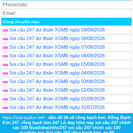
Phone/zalo:
Email:
Cùng chuyên mục
Soi cầu 247 dự đoán XSMB ngày 09/08/2026
Soi cầu 247 dự đoán XSMB ngày 08/08/2026
Soi cầu 247 dự đoán XSMB ngày 07/08/2026
Soi cầu 247 dự đoán XSMB ngày 06/08/2026
Soi cầu 247 dự đoán XSMB ngày 05/08/2026
Soi cầu 247 dự đoán XSMB ngày 04/08/2026
Soi cầu 247 dự đoán XSMB ngày 03/08/2026
Soi cầu 247 dự đoán XSMB ngày 02/08/2026
Soi cầu 247 dự đoán XSMB ngày 01/08/2026
Soi cầu 247 dự đoán XSMB ngày 31/07/2026
https://soicauplus.net/
-
dàn đề 36 số rồng bạch kim
,
Rồng Bạch
Kim 247
,
rồng bạch kim 247
Lô đẹp hôm nay
soi cầu 247 chính
xác 100
Nuoilobachthu247
soi cầu 247 chính xác 100
nuoiloto.me
,
Soi cầu 247 rồng bạch kim
,
ee 88