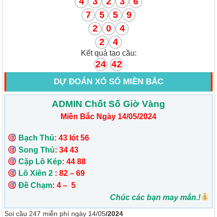
4
3
2
3
6
7
5
5
9
2
0
4
2
4
Kết quả tạo cầu:
24
42
DỰ ĐOÁN XỔ SỐ MIỀN BẮC
ADMIN Chốt Số Giờ Vàng
Miền Bắc Ngày 14/05/2024
Bạch Thủ
: 43 lót 56
Song Thủ
: 34 43
Cặp Lô Kép
: 44 88
Lô Xiên 2
:
82 – 69
Đề Chạm
: 4 – 5
Chúc các bạn may mắn.!
Soi cầu 247 miễn phí ngày 14/05
/2024