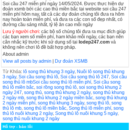
Soi cầu 247 miễn phí ngày 14/05/2024. Được thực hiện dự
đoán xsmb bới các cao thủ miền bắc tại website soi cầu 247
miễn phí hôm nay, tất cả các dự đoán chúng tôi đưa ra hôm
nay hoàn toàn miễn phí, và đưa ra các con số đẹp nhất, có
đường cầu sáng nhất, tỷ lệ ăn cao mỗi ngày
Lưu ý người chơi:
các bộ số chúng tôi đưa ra mục đích giúp
các bạn xem số miễn phí, ham khảo mỗi ngày, các bạn nên
cân nhắc kỹ trước khi sử dụng số tại
lodep247.com
và
không nên chơi lô đề bất hợp pháp.
About admin
View all posts by admin
|
Dự đoán XSMB
Từ Khóa:
lô song thủ khung 3 ngày
,
Nuôi lô song thủ khung
3 ngày
,
Soi cầu song thủ lô
,
Soi cầu song thủ lô 247
,
Soi cầu
song thủ lô mbSoi cầu song thủ lô miễn phí
,
Soi cầu song
thủ lô miền bắc
,
soi rồng song thủ lô
,
soi song thủ khung 2
ngày 247
,
song thủ
,
song thủ khung 2 ngày
,
song thủ khung
2 ngày mb
,
song thủ khung 2 ngày miền bắc
,
song thủ khung
2 ngày miễn phí
,
song thủ khung 3 ngày
,
song thủ lô
,
song
thủ lô mb
,
song thủ lô miền bắc
,
Song thủ lô miễn phí
,
song
thủ lô nuôi khung 2 ngày
,
Song thủ lô nuôi khung 5 ngày
,
song thủ nuôi khung 2 ngày
Hỗ trợ - báo lỗi