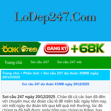
Soi cầu 247
Soi cầu 247 mb
Trang chủ
Trang chủ
»
Phân tich
»
Soi cầu 247 dự đoán XSMB ngày
20/12/2025
Soi cầu 247 dự đoán XSMB ngày 20/12/2025
Soi cầu 247 ngày 20/12/2025
.Chào tất cả các bạn đã đến
với chuyên mục dự đoán cầu lô đề miền bắc ngày hôm nay,
với một ngày dự đoán trôi qua kết quả mở thưởng, lúc đó
chúng ta đã biết được ngày hôm nay chúng ta thắng, hay