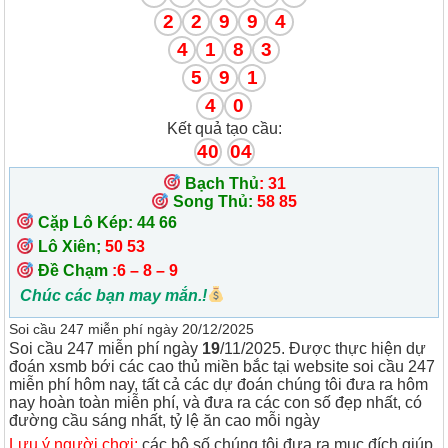
2
2
9
9
4
4
1
8
3
5
9
1
4
0
Kết quả tạo cầu:
40
04
Bạch Thủ
: 31
Song Thủ:
58 85
Cặp Lô Kép: 44 66
Lô Xiên;
50 53
Đề Chạm
:6 – 8 – 9
Chúc các bạn may mắn.!
Soi cầu 247 miễn phí ngày 20/12/2025
Soi cầu 247 miễn phí ngày
19
/11/2025. Được thực hiện dự
đoán xsmb bới các cao thủ miền bắc tại website soi cầu 247
miễn phí hôm nay, tất cả các dự đoán chúng tôi đưa ra hôm
nay hoàn toàn miễn phí, và đưa ra các con số đẹp nhất, có
đường cầu sáng nhất, tỷ lệ ăn cao mỗi ngày
Lưu ý người chơi:
các bộ số chúng tôi đưa ra mục đích giúp