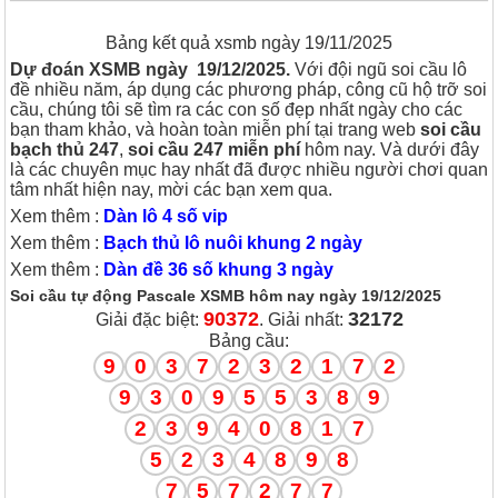
Bảng kết quả xsmb ngày 19/11/2025
Dự đoán XSMB ngày 19/12/2025.
Với đội ngũ soi cầu lô
đề nhiều năm, áp dụng các phương pháp, công cũ hộ trỡ soi
cầu, chúng tôi sẽ tìm ra các con số đẹp nhất ngày cho các
bạn tham khảo, và hoàn toàn miễn phí tại trang web
soi cầu
bạch thủ 247
,
soi cầu 247 miễn phí
hôm nay. Và dưới đây
là các chuyên mục hay nhất đã được nhiều người chơi quan
tâm nhất hiện nay, mời các bạn xem qua.
Xem thêm :
Dàn lô 4 số vip
Xem thêm :
Bạch thủ lô nuôi khung 2 ngày
Xem thêm :
Dàn đề 36 số khung 3 ngày
Soi cầu tự động Pascale XSMB hôm nay ngày 19/12
/2025
90372
32172
Giải đặc biệt:
. Giải nhất:
Bảng cầu:
9
0
3
7
2
3
2
1
7
2
9
3
0
9
5
5
3
8
9
2
3
9
4
0
8
1
7
5
2
3
4
8
9
8
7
5
7
2
7
7