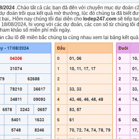
8/2024
.Chào tất cả các bạn đã đến với chuyên mục dự đoán c
dự đoán trôi qua kết quả mở thưởng, lúc đó chúng ta đã biết 
t bại,. Hôm nay chúng tôi đại diện cho
lodep247.com
sẽ tiếp t
18/08/2024, hi vọng với các dự đoán, các con số từ chúng tôi 
 tham khảo số miễn phí mỗi ngày.
án cầu lô đề miền bắc chúng ta cùng nhau xem lại bảng kết qu