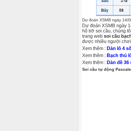
Dự đoán XSMB ngày 14/0
Dự đoán XSMB ngày 14/
hộ trỡ soi cầu, chúng t
trang web
soi cầu bạc
được nhiều người chơi 
Xem thêm :
Dàn lô 4 số
Xem thêm :
Bạch thủ l
Xem thêm :
Dàn đề 36 
Soi cầu tự động Pascal