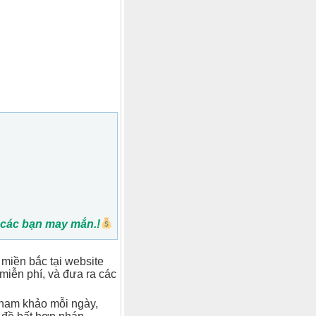
các bạn may mắn.!
miền bắc tại website
miễn phí, và đưa ra các
 ham khảo mỗi ngày,