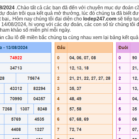
8/2024
.Chào tất cả các bạn đã đến với chuyên mục dự đoán c
dự đoán trôi qua kết quả mở thưởng, lúc đó chúng ta đã biết 
t bại,. Hôm nay chúng tôi đại diện cho
lodep247.com
sẽ tiếp t
14/08/2024, hi vọng với các dự đoán, các con số từ chúng tôi 
 tham khảo số miễn phí mỗi ngày.
án cầu lô đề miền bắc chúng ta cùng nhau xem lại bảng kết qu