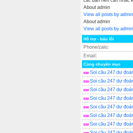
các bạn nên cân nhắc k
About admin
View all posts by admi
About admin
View all posts by admi
Hỗ trợ - báo lỗi
Phone/zalo:
Email:
Cùng chuyên mục
Soi cầu 247 dự đoá
Soi cầu 247 dự đoá
Soi cầu 247 dự đoá
Soi cầu 247 dự đoá
Soi cầu 247 dự đoá
Soi cầu 247 dự đoá
Soi cầu 247 dự đoá
Soi cầu 247 dự đoá