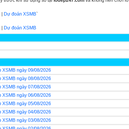
ỹ trước khi sử dụng số tại
lodep247.com
và không nên chơi lô
n
|
Dự đoán XSMB
`
n
|
Dự đoán XSMB
n XSMB ngày 09/08/2026
n XSMB ngày 08/08/2026
n XSMB ngày 07/08/2026
n XSMB ngày 06/08/2026
n XSMB ngày 05/08/2026
n XSMB ngày 04/08/2026
n XSMB ngày 03/08/2026
n XSMB ngày 02/08/2026