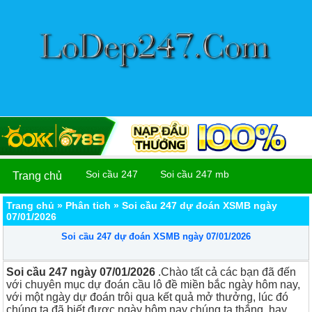
Soi cầu 247
Soi cầu 247 mb
Trang chủ
Trang chủ
»
Phân tich
»
Soi cầu 247 dự đoán XSMB ngày
07/01/2026
Soi cầu 247 dự đoán XSMB ngày 07/01/2026
Soi cầu 247 ngày 07/01/2026
.Chào tất cả các bạn đã đến
với chuyên mục dự đoán cầu lô đề miền bắc ngày hôm nay,
với một ngày dự đoán trôi qua kết quả mở thưởng, lúc đó
chúng ta đã biết được ngày hôm nay chúng ta thắng, hay