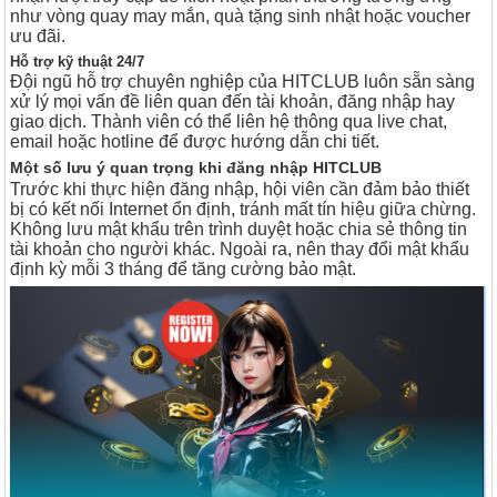
như vòng quay may mắn, quà tặng sinh nhật hoặc voucher
ưu đãi.
Hỗ trợ kỹ thuật 24/7
Đội ngũ hỗ trợ chuyên nghiệp của HITCLUB luôn sẵn sàng
xử lý mọi vấn đề liên quan đến tài khoản, đăng nhập hay
giao dịch. Thành viên có thể liên hệ thông qua live chat,
email hoặc hotline để được hướng dẫn chi tiết.
Một số lưu ý quan trọng khi đăng nhập HITCLUB
Trước khi thực hiện đăng nhập, hội viên cần đảm bảo thiết
bị có kết nối Internet ổn định, tránh mất tín hiệu giữa chừng.
Không lưu mật khẩu trên trình duyệt hoặc chia sẻ thông tin
tài khoản cho người khác. Ngoài ra, nên thay đổi mật khẩu
định kỳ mỗi 3 tháng để tăng cường bảo mật.