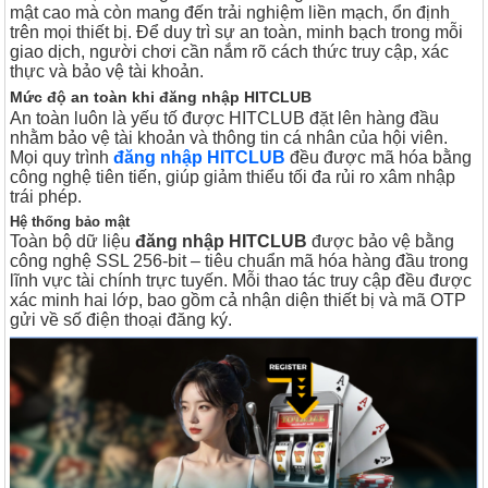
mật cao mà còn mang đến trải nghiệm liền mạch, ổn định
trên mọi thiết bị. Để duy trì sự an toàn, minh bạch trong mỗi
giao dịch, người chơi cần nắm rõ cách thức truy cập, xác
thực và bảo vệ tài khoản.
Mức độ an toàn khi đăng nhập HITCLUB
An toàn luôn là yếu tố được HITCLUB đặt lên hàng đầu
nhằm bảo vệ tài khoản và thông tin cá nhân của hội viên.
Mọi quy trình
đăng nhập HITCLUB
đều được mã hóa bằng
công nghệ tiên tiến, giúp giảm thiểu tối đa rủi ro xâm nhập
trái phép.
Hệ thống bảo mật
Toàn bộ dữ liệu
đăng nhập HITCLUB
được bảo vệ bằng
công nghệ SSL 256-bit – tiêu chuẩn mã hóa hàng đầu trong
lĩnh vực tài chính trực tuyến. Mỗi thao tác truy cập đều được
xác minh hai lớp, bao gồm cả nhận diện thiết bị và mã OTP
gửi về số điện thoại đăng ký.