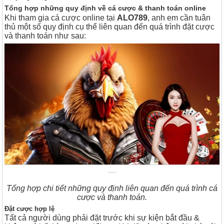
Tổng hợp những quy định về cá cược & thanh toán online
Khi tham gia cá cược online tại
ALO789
, anh em cần tuân
thủ một số quy định cụ thể liên quan đến quá trình đặt cược
và thanh toán như sau:
Tổng hợp chi tiết những quy định liên quan đến quá trình cá
cược và thanh toán.
Đặt cược hợp lệ
Tất cả người dùng phải đặt trước khi sự kiện bắt đầu &