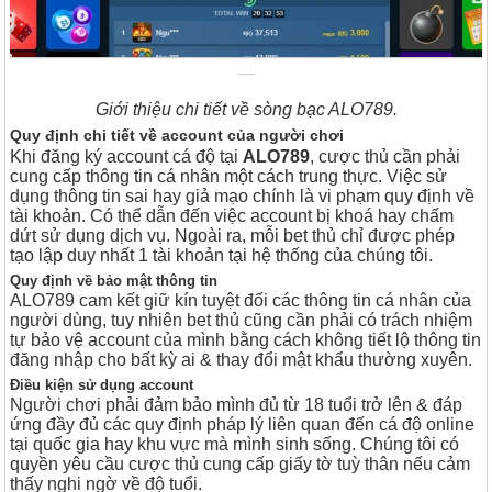
Giới thiệu chi tiết về sòng bạc ALO789.
Quy định chi tiết về account của người chơi
Khi đăng ký account cá độ tại
ALO789
, cược thủ cần phải
cung cấp thông tin cá nhân một cách trung thực. Việc sử
dụng thông tin sai hay giả mạo chính là vi phạm quy định về
tài khoản. Có thể dẫn đến việc account bị khoá hay chấm
dứt sử dụng dịch vụ. Ngoài ra, mỗi bet thủ chỉ được phép
tạo lập duy nhất 1 tài khoản tại hệ thống của chúng tôi.
Quy định về bảo mật thông tin
ALO789 cam kết giữ kín tuyệt đối các thông tin cá nhân của
người dùng, tuy nhiên bet thủ cũng cần phải có trách nhiệm
tự bảo vệ account của mình bằng cách không tiết lộ thông tin
đăng nhập cho bất kỳ ai & thay đổi mật khẩu thường xuyên.
Điều kiện sử dụng account
Người chơi phải đảm bảo mình đủ từ 18 tuổi trở lên & đáp
ứng đầy đủ các quy định pháp lý liên quan đến cá độ online
tại quốc gia hay khu vực mà mình sinh sống. Chúng tôi có
quyền yêu cầu cược thủ cung cấp giấy tờ tuỳ thân nếu cảm
thấy nghi ngờ về độ tuổi.