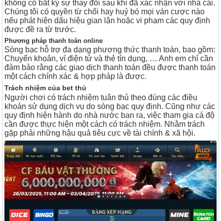
không có bất kỳ sự thay đổi sau khi đã xác nhận với nhà cái.
Chúng tôi có quyền từ chối hay huỷ bó mọi ván cược nào
nếu phát hiện dấu hiệu gian lận hoặc vi phạm các quy định
được đề ra từ trước.
Phương pháp thanh toán online
Sòng bạc hỗ trợ đa dạng phương thức thanh toán, bao gồm:
Chuyển khoản, ví điện tử và thẻ tín dụng, … Anh em chỉ cần
đảm bảo rằng các giao dịch thanh toán đều được thanh toán
một cách chính xác & hợp pháp là được.
Trách nhiệm của bet thủ
Người chơi có trách nhiệm tuân thủ theo đúng các điều
khoản sử dụng dịch vụ do sòng bạc quy định. Cũng như các
quy định hiện hành do nhà nước ban ra, việc tham gia cá độ
cần được thực hiện một cách có trách nhiệm. Nhằm trách
gặp phải những hậu quả tiêu cực về tài chính & xã hội.