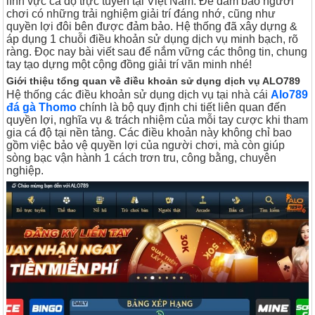
lĩnh vực cá độ trực tuyến tại Việt Nam. Để đảm bảo người
chơi có những trải nghiệm giải trí đáng nhớ, cũng như
quyền lợi đôi bên được đảm bảo. Hệ thống đã xây dựng &
áp dụng 1 chuỗi điều khoản sử dụng dịch vụ minh bạch, rõ
ràng. Đọc nay bài viết sau để nắm vững các thông tin, chung
tay tạo dựng một cộng đồng giải trí văn minh nhé!
Giới thiệu tổng quan về điều khoản sử dụng dịch vụ ALO789
Hệ thống các điều khoản sử dụng dịch vụ tại nhà cái
Alo789
đá gà Thomo
chính là bộ quy định chi tiết liên quan đến
quyền lợi, nghĩa vụ & trách nhiệm của mỗi tay cược khi tham
gia cá độ tại nền tảng. Các điều khoản này không chỉ bao
gồm việc bảo vệ quyền lợi của người chơi, mà còn giúp
sòng bạc vận hành 1 cách trơn tru, công bằng, chuyên
nghiệp.