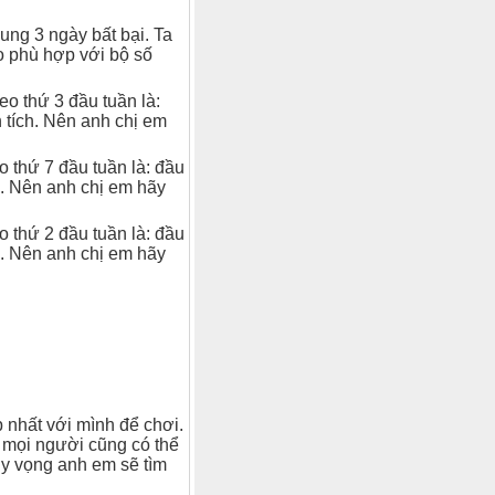
ung 3 ngày bất bại. Ta
ho phù hợp với bộ số
eo thứ 3 đầu tuần là:
 tích. Nên anh chị em
o thứ 7 đầu tuần là: đầu
h. Nên anh chị em hãy
o thứ 2 đầu tuần là: đầu
. Nên anh chị em hãy
 nhất với mình để chơi.
 mọi người cũng có thể
y vọng anh em sẽ tìm