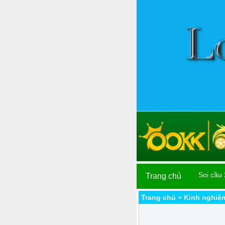
Soi cầu
Trang chủ
Trang chủ
»
Kinh nghiệ