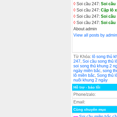
◊
Soi cầu 247:
Soi cầu 
◊
Soi cầu 247:
Cặp lô x
◊
Soi cầu 247:
Soi cầu
◊
Soi cầu 247:
Soi cầu
About admin
View all posts by admi
Từ Khóa:
lô song thủ k
247
,
Soi cầu song thủ l
soi song thủ khung 2 n
ngày miền bắc
,
song th
lô miền bắc
,
Song thủ l
nuôi khung 2 ngày
Hỗ trợ - báo lỗi
Phone/zalo:
Email:
Cùng chuyên mục
Soi cầu miền bắc cầu