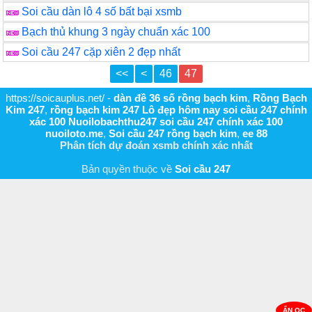
Soi cầu dàn lô 4 số bất bại xsmb
Bạch thủ khung 3 ngày chuẩn xác 100
Soi cầu 247 cặp xiên 2 đẹp nhất
<<
<
46
47
https://soicauplus.net/
-
dàn đề 36 số rồng bạch kim
,
Rồng Bạch
Kim 247
,
rồng bạch kim 247
Lô đẹp hôm nay
soi cầu 247 chính
xác 100
Nuoilobachthu247
soi cầu 247 chính xác 100
nuoiloto.me
,
Soi cầu 247 rồng bạch kim
,
ee 88
Phân tích dự đoán xsmb chính xác nhất
Bản quyền thuộc về
Soi cầu 247
ẨN QC