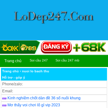
Soi cầu 247
Soi cầu 247 mb
Trang chủ
Trang chủ
›
nuoi lo bach thu
Hỗ trợ - góp ý
Phone/zalo:
Email:
Kinh nghiệm chốt dàn đề 36 số nuôi khung
Mơ thấy voi chơi lô gì vip 2023