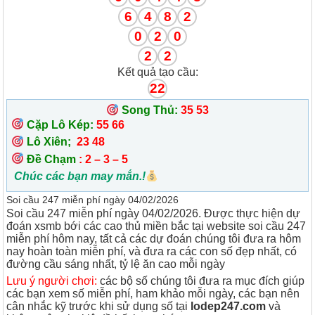
6
4
8
2
0
2
0
2
2
Kết quả tạo cầu:
22
Song Thủ:
35 53
Cặp Lô Kép:
55 66
Lô Xiên;
23 48
Đề Chạm
: 2 – 3 – 5
Chúc các bạn may mắn.!
Soi cầu 247 miễn phí ngày 04/02/2026
Soi cầu 247 miễn phí ngày 04/02/2026. Được thực hiện dự
đoán xsmb bới các cao thủ miền bắc tại website soi cầu 247
miễn phí hôm nay, tất cả các dự đoán chúng tôi đưa ra hôm
nay hoàn toàn miễn phí, và đưa ra các con số đẹp nhất, có
đường cầu sáng nhất, tỷ lệ ăn cao mỗi ngày
Lưu ý người chơi:
các bộ số chúng tôi đưa ra mục đích giúp
các bạn xem số miễn phí, ham khảo mỗi ngày, các bạn nên
cân nhắc kỹ trước khi sử dụng số tại
lodep247.com
và