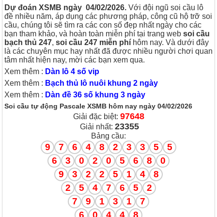
Dự đoán XSMB ngày 04/02/2026.
Với đội ngũ soi cầu lô
đề nhiều năm, áp dụng các phương pháp, công cũ hộ trỡ soi
cầu, chúng tôi sẽ tìm ra các con số đẹp nhất ngày cho các
bạn tham khảo, và hoàn toàn miễn phí tại trang web
soi cầu
bạch thủ 247
,
soi cầu 247 miễn phí
hôm nay. Và dưới đây
là các chuyên mục hay nhất đã được nhiều người chơi quan
tâm nhất hiện nay, mời các bạn xem qua.
Xem thêm :
Dàn lô 4 số vip
Xem thêm :
Bạch thủ lô nuôi khung 2 ngày
Xem thêm :
Dàn đề 36 số khung 3 ngày
Soi cầu tự động Pascale XSMB hôm nay ngày 04/02
/2026
97648
Giải đặc biệt:
23355
Giải nhất:
Bảng cầu:
9
7
6
4
8
2
3
3
5
5
6
3
0
2
0
5
6
8
0
9
3
2
2
5
1
4
8
2
5
4
7
6
5
2
7
9
1
3
1
7
6
0
4
4
8