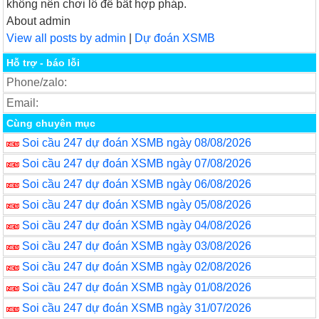
không nên chơi lô đề bất hợp pháp.
About admin
View all posts by admin
|
Dự đoán XSMB
Hỗ trợ - báo lỗi
Phone/zalo:
Email:
Cùng chuyên mục
Soi cầu 247 dự đoán XSMB ngày 08/08/2026
Soi cầu 247 dự đoán XSMB ngày 07/08/2026
Soi cầu 247 dự đoán XSMB ngày 06/08/2026
Soi cầu 247 dự đoán XSMB ngày 05/08/2026
Soi cầu 247 dự đoán XSMB ngày 04/08/2026
Soi cầu 247 dự đoán XSMB ngày 03/08/2026
Soi cầu 247 dự đoán XSMB ngày 02/08/2026
Soi cầu 247 dự đoán XSMB ngày 01/08/2026
Soi cầu 247 dự đoán XSMB ngày 31/07/2026